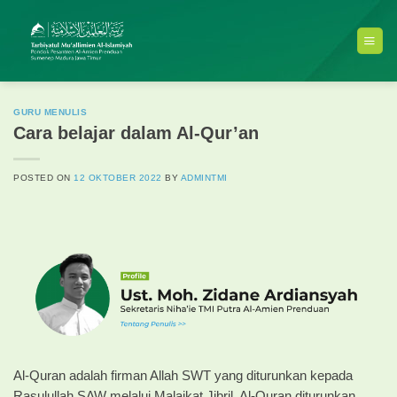
Skip
to
content
GURU MENULIS
Cara belajar dalam Al-Qur’an
POSTED ON
12 OKTOBER 2022
BY
ADMINTMI
Al-Quran adalah firman Allah SWT yang diturunkan kepada
Rasulullah SAW melalui Malaikat Jibril. Al-Quran diturunkan