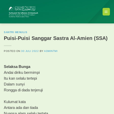
Skip
to
content
SANTRI MENULIS
Puisi-Puisi Sanggar Sastra Al-Amien (SSA)
POSTED ON
30 JULI 2022
BY
ADMINTMI
Selaksa Bunga
Andai diriku bermimpi
Itu kan selalu tertepi
Dalam sunyi
Rongga di dada terjeruji
Kulumat kata
Antara ada dan tiada
Nuansa alam selalu tertata