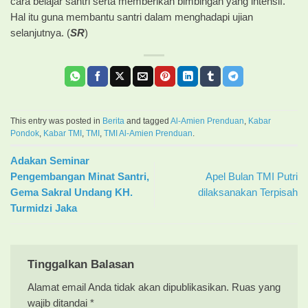
cara belajar santri serta memberikan bimbingan yang intensif.
Hal itu guna membantu santri dalam menghadapi ujian
selanjutnya. (
SR
)
This entry was posted in
Berita
and tagged
Al-Amien Prenduan
,
Kabar
Pondok
,
Kabar TMI
,
TMI
,
TMI Al-Amien Prenduan
.
Adakan Seminar
Pengembangan Minat Santri,
Apel Bulan TMI Putri
Gema Sakral Undang KH.
dilaksanakan Terpisah
Turmidzi Jaka
Tinggalkan Balasan
Alamat email Anda tidak akan dipublikasikan.
Ruas yang
wajib ditandai
*