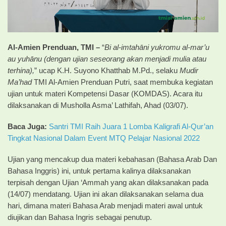
Al-Amien Prenduan, TMI –
“
Bi al-imtahāni yukromu al-mar’u
au yuhānu (dengan ujian seseorang akan menjadi mulia atau
terhina),
” ucap K.H. Suyono Khatthab M.Pd., selaku
Mudir
Ma’had
TMI Al-Amien Prenduan Putri, saat membuka kegiatan
ujian untuk materi Kompetensi Dasar (KOMDAS). Acara itu
dilaksanakan di Musholla Asma’ Lathifah, Ahad (03/07).
Baca Juga:
Santri TMI Raih Juara 1 Lomba Kaligrafi Al-Qur’an
Tingkat Nasional Dalam Event MTQ Pelajar Nasional 2022
Ujian yang mencakup dua materi kebahasan (Bahasa Arab Dan
Bahasa Inggris) ini, untuk pertama kalinya dilaksanakan
terpisah dengan Ujian ‘Ammah yang akan dilaksanakan pada
(14/07) mendatang. Ujian ini akan dilaksanakan selama dua
hari, dimana materi Bahasa Arab menjadi materi awal untuk
diujikan dan Bahasa Ingris sebagai penutup.