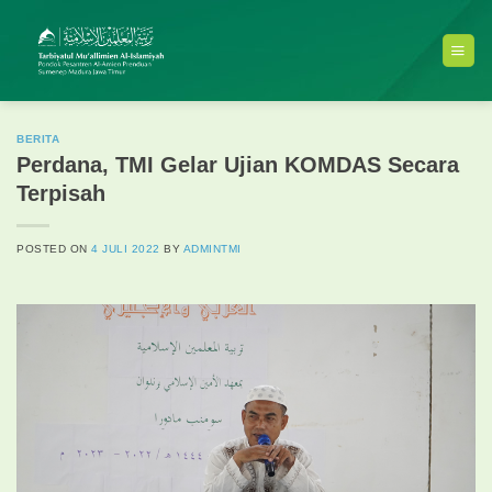
Skip
to
content
BERITA
Perdana, TMI Gelar Ujian KOMDAS Secara
Terpisah
POSTED ON
4 JULI 2022
BY
ADMINTMI