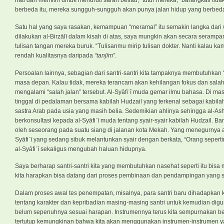
hati dan memilih untuk menuruti saran beliau,” tutur mereka, “barangkali tid
berbeda itu, mereka sungguh-sungguh akan punya jalan hidup yang berbeda
Satu hal yang saya rasakan, kemampuan “meramal” itu semakin langka dari w
dilakukan al-Birzālī dalam kisah di atas, saya mungkin akan secara seram
tulisan tangan mereka buruk. “Tulisanmu mirip tulisan dokter. Nanti kalau ka
rendah kualitasnya daripada
“tanj
īm”
.
Persoalan lainnya, sebagian dari santri-santri kita tampaknya membutuhka
masa depan. Kalau tidak, mereka terancam akan kehilangan fokus dan sala
mengalami “salah jalan” tersebut. Al-Syāfiʿī muda gemar ilmu bahasa. Di mas
tinggal di pedalaman bersama kabilah Hudzail yang terkenal sebagai kabilah 
sastra Arab pada usia yang masih belia. Sedemikian ahlinya sehingga al-Ash
berkonsultasi kepada al-Syāfiʿī muda tentang syair-syair kabilah Hudzail. Bar
oleh seseorang pada suatu siang di jalanan kota Mekah. Yang menegurnya
Syāfiʿī yang sedang sibuk melantunkan syair dengan berkata, “Orang sepertim
al-Syāfiʿī sekaligus mengubah haluan hidupnya.
Saya berharap santri-santri kita yang membutuhkan nasehat seperti itu bisa
kita harapkan bisa datang dari proses pembinaan dan pendampingan yang s
Dalam proses awal tes penempatan, misalnya, para santri baru dihadapkan 
tentang karakter dan kepribadian masing-masing santri untuk kemudian dig
belum sepenuhnya sesuai harapan. Instrumennya terus kita sempurnakan be
tertutup kemungkinan bahwa kita akan menggunakan instrumen-instrumen yang