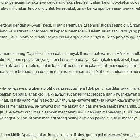
rtolak belakang karakternya cenderung akan terpisah dalam kelompok-kelompok 
k atau mirip akan terdorong untuk bersepakat, untuk berkumpul bersama, seakan-ak
ertemu dengan al-Syāfiʿī kecil. Kisah pertemuan itu sendiri sudah sering dituturka
Ia datang ke Madinah untuk berguru kepada Imam Mālik. Dalam salah satu versi yang p
Allah. Jauhi maksiat.
Innahū sayakūnu laka syaʾn min al-syaʾn—
Ada perkara agun
k samar memang. Tapi diceritakan dalam banyak literatur bahwa Imam Mālik kemu
berikan porsi pelajaran yang lebih besar kepadanya. Barangkali sejak awal, Imam
dalam bentuk ramalan. Lalu ramalan tersebut menemukan jalan untuk mewujud dalam t
empat gentar berhadapan dengan reputasi keilmuan Imam Mālik, kemudian menjadi
-Nawawī, seorang ulama prolifik yang reputasinya tidak perlu lagi ditanyakan. Ia la
batkan. Sebagai anak kecil, al-Nawawī sudah terlihat berbeda dari kawan-kawan 
tu hari, di usia yang masih sekitar 10 tahun, al-Nawawī dipaksa kawan-kawannya un
ras memaksanya, al-Nawawī pun melarikan diri dari mereka sambil menangis. Saa
is, al-Nawawī kecil masih sempat mengambil Al-Qur’an dan membacanya. Melihat 
nya begini. “Anak ini akan menjadi orang paling alim dan paling zuhud di masanya
Imam Mālik. Apalagi, dalam lanjutan kisah di atas, guru ngaji al-Nawawī sempat bi