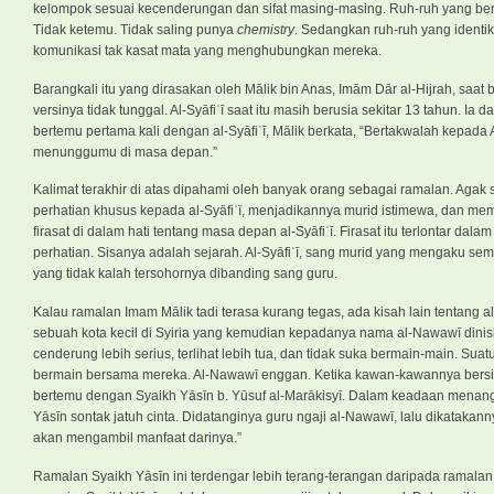
kelompok sesuai kecenderungan dan sifat masing-masing. Ruh-ruh yang be
Tidak ketemu. Tidak saling punya
chemistry
. Sedangkan ruh-ruh yang identi
komunikasi tak kasat mata yang menghubungkan mereka.
Barangkali itu yang dirasakan oleh Mālik bin Anas, Imām Dār al-Hijrah, saat b
versinya tidak tunggal. Al-Syāfiʿī saat itu masih berusia sekitar 13 tahun. 
bertemu pertama kali dengan al-Syāfiʿī, Mālik berkata, “Bertakwalah kepada 
menunggumu di masa depan.”
Kalimat terakhir di atas dipahami oleh banyak orang sebagai ramalan. Aga
perhatian khusus kepada al-Syāfiʿī, menjadikannya murid istimewa, dan mem
firasat di dalam hati tentang masa depan al-Syāfiʿī. Firasat itu terlontar 
perhatian. Sisanya adalah sejarah. Al-Syāfiʿī, sang murid yang mengaku s
yang tidak kalah tersohornya dibanding sang guru.
Kalau ramalan Imam Mālik tadi terasa kurang tegas, ada kisah lain tentang al
sebuah kota kecil di Syiria yang kemudian kepadanya nama al-Nawawī dinis
cenderung lebih serius, terlihat lebih tua, dan tidak suka bermain-main. Sua
bermain bersama mereka. Al-Nawawī enggan. Ketika kawan-kawannya bersike
bertemu dengan Syaikh Yāsīn b. Yūsuf al-Marākisyī. Dalam keadaan menang
Yāsīn sontak jatuh cinta. Didatanginya guru ngaji al-Nawawī, lalu dikatakan
akan mengambil manfaat darinya.”
Ramalan Syaikh Yāsīn ini terdengar lebih terang-terangan daripada ramalan 