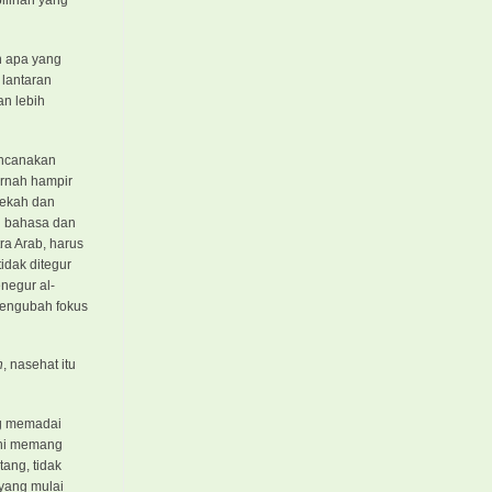
pilihan yang
n apa yang
 lantaran
an lebih
encanakan
ernah hampir
 Mekah dan
ng bahasa dan
ra Arab, harus
tidak ditegur
negur al-
 mengubah fokus
h
, nasehat itu
ng memadai
ini memang
ang, tidak
 yang mulai