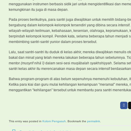
menggunakan instrumen berbasis sidik jari untuk mengidentifikasi dan mem
kemungkinan itu juga di masa depan.
Pada proses berikutnya, para santri juga diwajibkan untuk memilih bidang-
bergabung dalam kelompok-kelompok tersendiri yang dibina secara intensif
wilayah-wilayah keilmuan, kebahasaan, kesenian, olahraga, kepramukaan, ke
berpindah kelompok kompil. Pendek kata, selama beberapa tahun menjadi sa
membimbing santri-santri yunior dalam proses tersebut.
Lalu, saat santri-santri itu duduk di kelas akhir, mereka diwajibkan menulis 
bakat dan minat yang telah mereka lakukan beberapa tahun sebelumnya. Tid
mentor
(musyrif nihāʾī)
dalam sesi-sesi
muqābalah syakhshiyyah
. Selama se
santri kelas akhir itu merencanakan masa depan secara intensif berdasark
Bahwa program-program di atas belum sepenuhnya memenuhi kebutuhan, itu 
Ketika para kiai dan guru mulai kehilangan kemampuan “meramal” mereka, 
menggantikan “kehilangan” tersebut untuk membantu para santri menentuk
This entry was posted in
Kolom Pengasuh
. Bookmark the
permalink
.