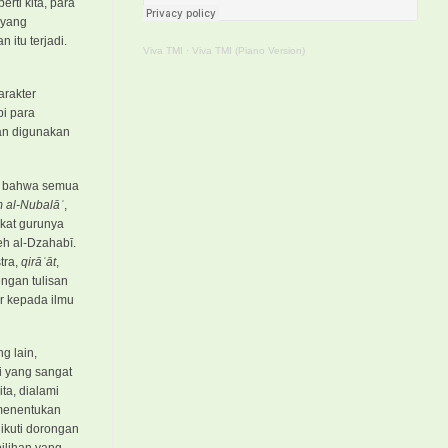
rti kita, para
 yang
 itu terjadi.
Viva TMI
·
Viva TMI (Piano Version)
arakter
pi para
san digunakan
ang bahwa semua
m al-Nubalāʾ
,
gkat gurunya
eh al-Dzahabī.
tra,
qirāʾāt
,
engan tulisan
r kepada ilmu
g lain,
i yang sangat
ta, dialami
 menentukan
ikuti dorongan