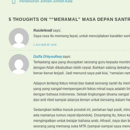
Perselisihan Jumlah-Jumlah Kata
5 THOUGHTS ON “
“MERAMAL” MASA DEPAN SANTR
Rusliefendi
says:
Saya rasa itu memang tepat, untuk menciptakan karakter san
1 JULI 2022 AT 18:44
Daffa Dhiyaulhaq
says:
Terkadang apa yang diucapkan seorang guru kepada muridny
dengan Allah dikabulkan lebih cepat. Bahkan saking dekatnya
benar-benar terjadi. Jadi menurut saya pak kiai, “ramalan-ra
Adapun tentang fokus minat dan bakat seorang santri itu me
yang yang sangat mempengaruhi fokus minat saya adalah ling
dengan bahasa indonesia. Sebab lingkungan disana sangat m
dan anti ribet sampai adanya teman untuk bersaing dalam hal
Sedangkan ketika masuk pondok ini, perlahan tapi pasti, mi
ada namanya rumus cepat dipondok). Disamping itu, fokus ka
mengingatkan untuk belajar bahasa arab. Alhasil, saya dan 
seorang yang memang suka MTK (sampai-sampai saya mendapa