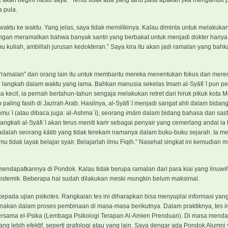
ak akan begini nasib saya.” Tentu tidak ada yang tahu pasti apakah jika mengambil 
 pula.
aktu ke waktu. Yang jelas, saya tidak memilikinya. Kalau diminta untuk melakuka
pangan meramalkan bahwa banyak santri yang berbakat untuk menjadi dokter hanya
mu kuliah, ambillah jurusan kedokteran.” Saya kira itu akan jadi ramalan yang bahk
n “ramalan” dari orang lain itu untuk membantu mereka menentukan fokus dan mer
h langkah dalam waktu yang lama. Bahkan manusia sekelas Imam al-Syāfiʿī pun p
a kecil, ia pernah bertahun-tahun sengaja melakukan retret dari hiruk pikuk kota
paling fasih di Jazirah Arab. Hasilnya, al-Syāfiʿī menjadi sangat ahli dalam bida
muʿī (atau dibaca juga: al-Ashmaʿī), seorang
imām
dalam bidang bahasa dan sast
angkali al-Syāfiʿī akan terus meniti karir sebagai penyair yang cemerlang andai ia 
 adalah seorang
kātib
yang tidak terekam namanya dalam buku-buku sejarah. Ia me
u tidak layak belajar syair. Belajarlah ilmu Fiqih.” Nasehat singkat ini kemudian
 mendapatkannya di Pondok. Kalau tidak berupa ramalan dari para kiai yang
linuwi
istemik. Beberapa hal sudah dilakukan meski mungkin belum maksimal.
kepada ujian psikotes. Rangkaian tes ini diharapkan bisa menyuplai informasi ya
unakan dalam proses pembinaan di masa-masa berikutnya. Dalam praktiknya, tes 
rsama el-Psika (Lembaga Psikologi Terapan Al-Amien Prenduan). Di masa mendat
 lebih efektif, seperti grafologi atau yang lain. Saya dengar ada Pondok Alumni