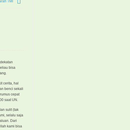
jarah TMI
edekatan
eliau bisa
lang.
 cerita, hal
n benci sekali
 rumus cepat
100 saat UN.
n sulit (tak
mi, selalu saja
aluan. Dari
lah kami bisa