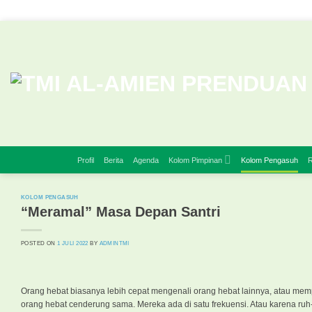
Skip
to
content
Profil
Berita
Agenda
Kolom Pimpinan
Kolom Pengasuh
R
KOLOM PENGASUH
“Meramal” Masa Depan Santri
POSTED ON
1 JULI 2022
BY
ADMINTMI
Orang hebat biasanya lebih cepat mengenali orang hebat lainnya, atau memp
orang hebat cenderung sama. Mereka ada di satu frekuensi. Atau karena 