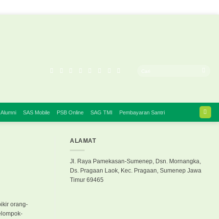
 Alumni
SAS Mobile
PSB Online
SAG TMI
Pembayaran Santri
ALAMAT
Jl. Raya Pamekasan-Sumenep, Dsn. Mornangka,
Ds. Pragaan Laok, Kec. Pragaan, Sumenep Jawa
Timur 69465
ikir orang-
lompok-