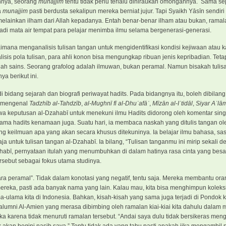
annya, seorang
munajjim
tentu tidak perlu terlalu dihiraukan omongannya. Sama sepe
a
munajjim
pasti berdusta sekalipun mereka berniat jujur. Tapi Syaikh Yāsīn sendiri
melainkan ilham dari Allah kepadanya. Entah benar-benar ilham atau bukan, ramalan
jadi mata air tempat para pelajar menimba ilmu selama bergenerasi-generasi.
aimana menganalisis tulisan tangan untuk mengidentifikasi kondisi kejiwaan atau k
sis pola tulisan, para ahli konon bisa mengungkap ribuan jenis kepribadian. Teta
alah sains. Seorang grafolog adalah ilmuwan, bukan peramal. Namun bisakah tuli
a berikut ini.
di bidang sejarah dan biografi periwayat hadits. Pada bidangnya itu, boleh dibil
ti mengenal
Tadzhīb al-Tahdzīb
,
al-Mughnī fī al-Dhuʿafāʾ
,
Mīzān al-Iʿtidāl
,
Siyar Aʿlā
hwa keputusan al-Dzahabī untuk menekuni ilmu Hadits didorong oleh komentar sin
ulama hadits kenamaan juga. Suatu hari, ia membaca naskah yang ditulis tangan ol
g keilmuan apa yang akan secara khusus ditekuninya. Ia belajar ilmu bahasa, sas
aja untuk tulisan tangan al-Dzahabī. Ia bilang, “Tulisan tanganmu ini mirip sekali d
abī, pernyataan itulah yang menumbuhkan di dalam hatinya rasa cinta yang besa
rsebut sebagai fokus utama studinya.
para peramal”. Tidak dalam konotasi yang negatif, tentu saja. Mereka membantu oran
reka, pasti ada banyak nama yang lain. Kalau mau, kita bisa menghimpun koleks
ulama kita di Indonesia. Bahkan, kisah-kisah yang sama juga terjadi di Pondok ki
 alumni Al-Amien yang merasa dibimbing oleh ramalan kiai-kiai kita dahulu dalam
 karena tidak menuruti ramalan tersebut. “Andai saya dulu tidak bersikeras meng