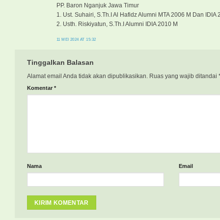
PP. Baron Nganjuk Jawa Timur
1. Ust. Suhairi, S.Th.I Al Hafidz Alumni MTA 2006 M Dan IDIA
2. Usth. Riskiyatun, S.Th.I Alumni IDIA 2010 M
11 MEI 2024 AT 15:32
Tinggalkan Balasan
Alamat email Anda tidak akan dipublikasikan.
Ruas yang wajib ditandai
Komentar
*
Nama
Email