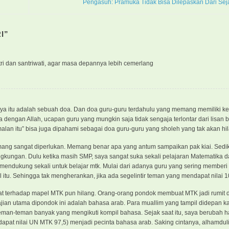
Pengasuh: Pramuka Tidak Bisa Dilepaskan Dari Se
I
”
tri dan santriwati, agar masa depannya lebih cemerlang
a itu adalah sebuah doa. Dan doa guru-guru terdahulu yang memang memiliki k
 dengan Allah, ucapan guru yang mungkin saja tidak sengaja terlontar dari lisan b
malan itu” bisa juga dipahami sebagai doa guru-guru yang sholeh yang tak akan hi
mang sangat diperlukan. Memang benar apa yang antum sampaikan pak kiai. Sedikit
kungan. Dulu ketika masih SMP, saya sangat suka sekali pelajaran Matematika da
endukung sekali untuk belajar mtk. Mulai dari adanya guru yang sering memberi
 itu. Sehingga tak mengherankan, jika ada segelintir teman yang mendapat nilai 
nat terhadap mapel MTK pun hilang. Orang-orang pondok membuat MTK jadi rumit da
jian utama dipondok ini adalah bahasa arab. Para muallim yang tampil didepan ka
teman-teman banyak yang mengikuti kompil bahasa. Sejak saat itu, saya berubah h
t nilai UN MTK 97,5) menjadi pecinta bahasa arab. Saking cintanya, alhamdulil