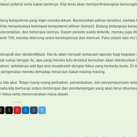
etakan potensi serta bakat santrinya. Kita tentu akan mempertimbangkan kemungk
bidang kompetensi yang ingin mereka tekuni. Berdasarkan pilihan tersebut, merek
. Kita menyebutnya kelompok kompetensi pilihan (kompil). Bidang-bidangnya berag
terampilan, dan beberapa lainnya. Dalam periode waktu tertentu, mereka juga di
ntri TMI, mereka didorong untuk bereksplorasi dan mencari. Para ustadz dan mu‘a
otobiografi dan otoidentifikasi. Hal itu akan menjadi semacam laporan bagi kegiatan
ak cukup dengan itu, apa yang mereka tulis tersebut kemudian akan didiskusikan
tahun, setidaknya ada tiga sesi
muqābalah
dengan fokus yang berbeda-beda. Di si
an pengenalan mereka terhadap minat dan bakat masing-masing.
kita akui. Tetapi ruang-ruang perbaikan, penambahan, dan penyempurnaan selal
maka kita berharap sistem bimbingan dan pendampingan yang akan terus disempur
an fokus serta merencanakan masa depan.