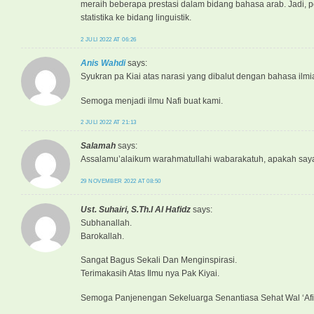
meraih beberapa prestasi dalam bidang bahasa arab. Jadi, 
statistika ke bidang linguistik.
2 JULI 2022 AT 06:26
Anis Wahdi
says:
Syukran pa Kiai atas narasi yang dibalut dengan bahasa ilmi
Semoga menjadi ilmu Nafi buat kami.
2 JULI 2022 AT 21:13
Salamah
says:
Assalamu’alaikum warahmatullahi wabarakatuh, apakah saya
29 NOVEMBER 2022 AT 08:50
Ust. Suhairi, S.Th.I Al Hafidz
says:
Subhanallah.
Barokallah.
Sangat Bagus Sekali Dan Menginspirasi.
Terimakasih Atas Ilmu nya Pak Kiyai.
Semoga Panjenengan Sekeluarga Senantiasa Sehat Wal ‘Afi