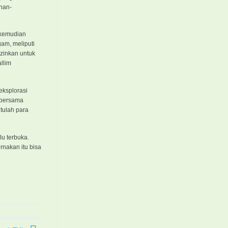
inan-
a kemudian
am, meliputi
izinkan untuk
llim
 eksplorasi
 bersama
tulah para
u terbuka.
nakan itu bisa