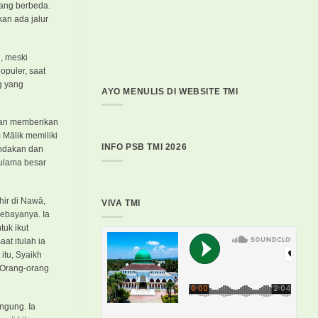
yang berbeda.
an ada jalur
n, meski
opuler, saat
g yang
AYO MENULIS DI WEBSITE TMI
dian memberikan
 Mālik memiliki
INFO PSB TMI 2026
indakan dan
 ulama besar
hir di Nawā,
VIVA TMI
sebayanya. Ia
tuk ikut
t itulah ia
itu, Syaikh
. Orang-orang
ngung. Ia