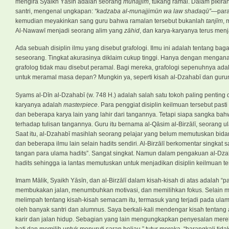
mengira Syaikh Yāsīn adalah seorang
munajjim
, tukang ramal. Dalam pikir
santri, mengenal ungkapan:
“kadzaba al-munajjimūn wa law shadaqū”
—par
kemudian meyakinkan sang guru bahwa ramalan tersebut bukanlah
tanjīm
, 
Al-Nawawī menjadi seorang alim yang
zāhid
, dan karya-karyanya terus men
Ada sebuah disiplin ilmu yang disebut grafologi. Ilmu ini adalah tentang bag
seseorang. Tingkat akurasinya diklaim cukup tinggi. Hanya dengan menganali
grafolog tidak mau disebut peramal. Bagi mereka, grafologi sepenuhnya ad
untuk meramal masa depan? Mungkin ya, seperti kisah al-Dzahabī dan guruny
Syams al-Dīn al-Dzahabī (w. 748 H.) adalah salah satu tokoh paling penting 
karyanya adalah
masterpiece
. Para penggiat disiplin keilmuan tersebut pas
dan beberapa karya lain yang lahir dari tangannya. Tetapi siapa sangka ba
terhadap tulisan tangannya. Guru itu bernama al-Qāsim al-Birzālī, seorang 
Saat itu, al-Dzahabī masihlah seorang pelajar yang belum memutuskan bidan
dan beberapa ilmu lain selain hadits sendiri. Al-Birzālī berkomentar singkat s
tangan para ulama hadits”. Sangat singkat. Namun dalam pengakuan al-Dzah
hadits sehingga ia lantas memutuskan untuk menjadikan disiplin keilmuan te
Imam Mālik, Syaikh Yāsīn, dan al-Birzālī dalam kisah-kisah di atas adalah “
membukakan jalan, menumbuhkan motivasi, dan memilihkan fokus. Selain me
melimpah tentang kisah-kisah semacam itu, termasuk yang terjadi pada ulama-
oleh banyak santri dan alumnus. Saya berkali-kali mendengar kisah tentang
karir dan jalan hidup. Sebagian yang lain mengungkapkan penyesalan mereka