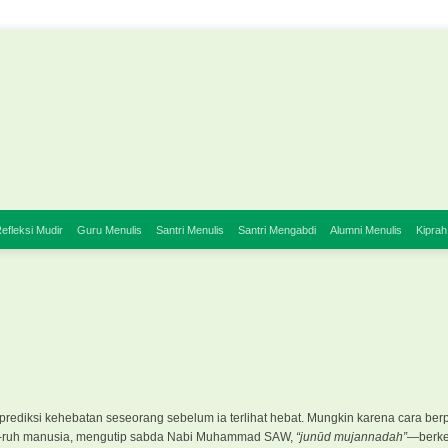
efleksi Mudir
Guru Menulis
Santri Menulis
Santri Mengabdi
Alumni Menulis
Kiprah
rediksi kehebatan seseorang sebelum ia terlihat hebat. Mungkin karena cara berp
ruh-ruh manusia, mengutip sabda Nabi Muhammad SAW,
“junūd mujannadah”
—berke