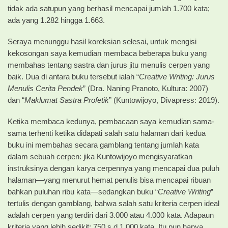
tidak ada satupun yang berhasil mencapai jumlah 1.700 kata;
ada yang 1.282 hingga 1.663.
Seraya menunggu hasil koreksian selesai, untuk mengisi
kekosongan saya kemudian membaca beberapa buku yang
membahas tentang sastra dan jurus jitu menulis cerpen yang
baik. Dua di antara buku tersebut ialah “
Creative Writing: Jurus
Menulis Cerita Pendek
” (Dra. Naning Pranoto, Kultura: 2007)
dan “
Maklumat Sastra Profetik
” (Kuntowijoyo, Divapress: 2019).
Ketika membaca kedunya, pembacaan saya kemudian sama-
sama terhenti ketika didapati salah satu halaman dari kedua
buku ini membahas secara gamblang tentang jumlah kata
dalam sebuah cerpen: jika Kuntowijoyo mengisyaratkan
instruksinya dengan karya cerpennya yang mencapai dua puluh
halaman—yang menurut hemat penulis bisa mencapai ribuan
bahkan puluhan ribu kata—sedangkan buku “
Creative Writing
”
tertulis dengan gamblang, bahwa salah satu kriteria cerpen ideal
adalah cerpen yang terdiri dari 3.000 atau 4.000 kata. Adapaun
kriteria yang lebih sedikit: 750 s.d 1.000 kata. Itu pun hanya