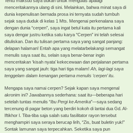
Tentu maksud saya bukan untuk mengulas apalagi
menceritakannya ulang di sini. Melainkan, bahwa minat saya di
dunia kepenulisan bernada prosa ini ternyata sudah tumbuh
sejak saya duduk di kelas 1 Mts. Mengenai perkenalana saya
dengan dunia “cerpen”, saya ingat betul kata itu pertama kali
saya dengar justru ketika satu karya “Cerpen” ini telah selesai
dituliskan. Dan itu tulisan pertama saya yang sangat panjang:
delapan halaman! Entah apa yang melatarbelakangi semangat
menulis saya saat itu, selain saya benar-benar ingin
menceritakan ‘kisah nyata’ kekecewaan dan perjalanan pertama
saya yang sangat jauh: tiga hari tiga malam!
Ah, lagi-lagi saya
tenggelam dalam kenangan pertama menulis ‘cerpen’ itu
.
Mengapa saya namai cerpen? Sejak kapan saya mengenal
akronim ini? Jawabannya sederhana: saat itu—beberapa hari
setelah tuntas menulis “
Ibu Pergi ke Amerika
”—saya sedang
tercenung di pagar beton yang berdiri kokoh di lantai dua Gd. Al-
Iftikhor I. Tiba-tiba saja salah satu fasilitator rayon tersebut
menghampiri saya seraya berucap lirih, “Zis, buat buletin yuk!”
Sontak lamunan saya terpecahkan. Seketika saya pun