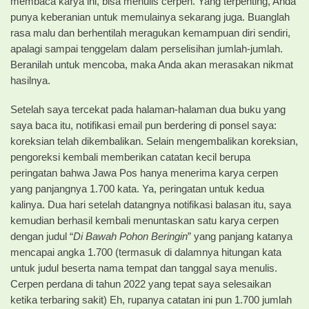
membaca karya ini, bisa menulis cerpen. Yang terpenting, Anda
punya keberanian untuk memulainya sekarang juga. Buanglah
rasa malu dan berhentilah meragukan kemampuan diri sendiri,
apalagi sampai tenggelam dalam perselisihan jumlah-jumlah.
Beranilah untuk mencoba, maka Anda akan merasakan nikmat
hasilnya.
Setelah saya tercekat pada halaman-halaman dua buku yang
saya baca itu, notifikasi email pun berdering di ponsel saya:
koreksian telah dikembalikan. Selain mengembalikan koreksian,
pengoreksi kembali memberikan catatan kecil berupa
peringatan bahwa Jawa Pos hanya menerima karya cerpen
yang panjangnya 1.700 kata. Ya, peringatan untuk kedua
kalinya. Dua hari setelah datangnya notifikasi balasan itu, saya
kemudian berhasil kembali menuntaskan satu karya cerpen
dengan judul “
Di Bawah Pohon Beringin
” yang panjang katanya
mencapai angka 1.700 (termasuk di dalamnya hitungan kata
untuk judul beserta nama tempat dan tanggal saya menulis.
Cerpen perdana di tahun 2022 yang tepat saya selesaikan
ketika terbaring sakit) Eh, rupanya catatan ini pun 1.700 jumlah