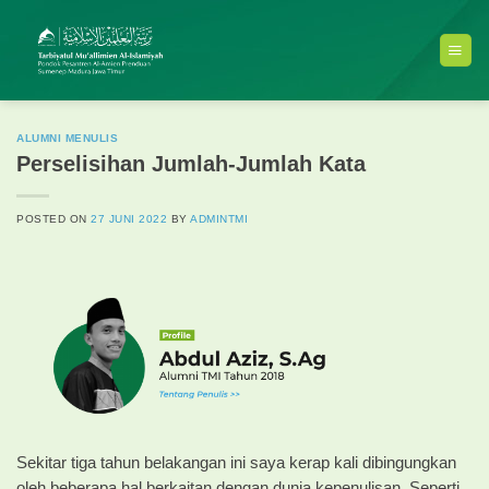
Skip
to
content
ALUMNI MENULIS
Perselisihan Jumlah-Jumlah Kata
POSTED ON
27 JUNI 2022
BY
ADMINTMI
Sekitar tiga tahun belakangan ini saya kerap kali dibingungkan
oleh beberapa hal berkaitan dengan dunia kepenulisan. Seperti