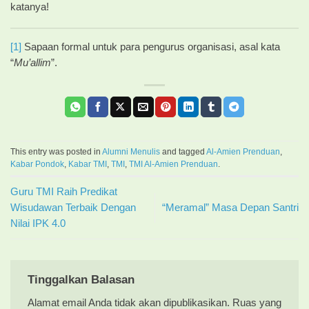
katanya!
[1]
Sapaan formal untuk para pengurus organisasi, asal kata
“
Mu’allim
”.
This entry was posted in
Alumni Menulis
and tagged
Al-Amien Prenduan
,
Kabar Pondok
,
Kabar TMI
,
TMI
,
TMI Al-Amien Prenduan
.
Guru TMI Raih Predikat
Wisudawan Terbaik Dengan
“Meramal” Masa Depan Santri
Nilai IPK 4.0
Tinggalkan Balasan
Alamat email Anda tidak akan dipublikasikan.
Ruas yang