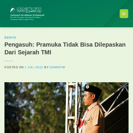
Skip
to
content
BERITA
Pengasuh: Pramuka Tidak Bisa Dilepaskan
Dari Sejarah TMI
POSTED ON
1 JULI 2022
BY
ADMINTMI