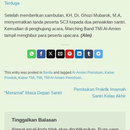
Terduga
Setelah memberikan sambutan, KH. Dr. Ghozi Mubarok, M.A,
menyematkan tanda peserta SC3 kepada dua perwakilan santri.
Kemudian di penghujung acara, Marching Band TMI Al-Amien
tampil menghibur para peserta upacara.
(Alm)
This entry was posted in
Berita
and tagged
Al-Amien Prenduan
,
Kabar
Pondok
,
Kabar TMI
,
TMI
,
TMI Al-Amien Prenduan
.
Pembukan Praktik Imamah
“Meramal” Masa Depan Santri
Santri Kelas Akhir
Tinggalkan Balasan
Alamat email Anda tidak akan dipublikasikan.
Ruas yang