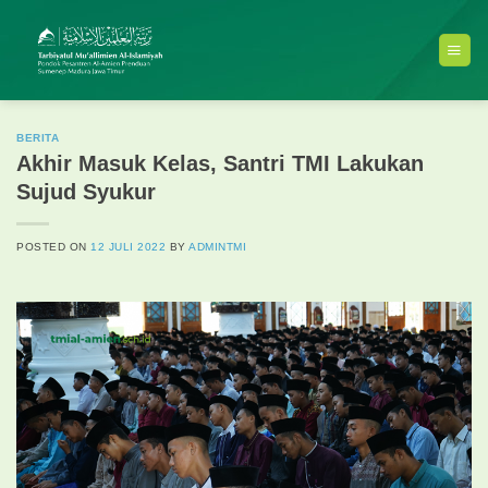
Skip
to
content
BERITA
Akhir Masuk Kelas, Santri TMI Lakukan
Sujud Syukur
POSTED ON
12 JULI 2022
BY
ADMINTMI