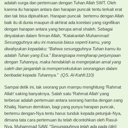
adalah surga dan pertemuan dengan Tuhan Allah SWT. Oleh
karena itu harapan antara dan harapan puncak tentu terkait erat
dan tak bisa dipisahkan. Harapan puncak bertemu dengan Allah
baik itu di dunia maupun di akhirat ada korelasi yang signifikan
dengan harapan antara yang berupa amal shaleh. Sebagai
dinyatakan dalam firman Allah,
“Katakanlah Muhammad:
Sesungguhnya aku ini manusia biasa seperti kamu, yang
diwahyukan kepadaku: “Bahwa sesungguhnya Tuhan kamu itu
adalah Tuhan yang Esa.” Barangsiapa mengharap perjumpaan
dengan Tuhannya, maka hendaklah ia mengerjakan amal yang
saleh dan janganlah ia mempersekutukan seorangpun dalam
beribadat kepada Tuhannya.” (QS. Al-Kahfi:110)
Sampai detik ini, tak seorang pun mampu menghitung ‘Rahmat
Allah’ saking banyaknya. Salah satu ‘Rahmat Allah’ yang
terbesar adalah pertemuan antara seorang hamba dengan sang
Khaliq. Namun demikian, bagi yang punya harapan puncak,
bertemu dengan-Nya tentu harus tunduk kepada petunjuk-Nya,
dimana tata cara pertemuan itu telah dicontohkan oleh Rasul-
Nya, Muhammad SAW. “
Sesungguhnya telah ada pada (diri)