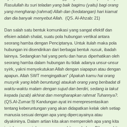
Rasulullah itu suri teladan yang baik bagimu (yaitu) bagi orang
yang mengharap (rahmat) Allah dan (kedatangan) hari kiamat
dan dia banyak menyebut Allah.
(QS. Al-Ahzab: 21)
Dan salah satu bentuk komunikasi yang sangat efektif dan
efisien adalah shalat, suatu pola hubungan vertikal antara
seorang hamba dengan Penciptanya. Untuk itulah maka pola
hubungan ini disendirikan dari berbagai bentuk
nusuk
, ibadah
lainnya. Sedangkan hal yang perlu dan harus diperhatikan oleh
seorang hamba dalam hubungan itu tidak adanya unsur-unsur
syirk, yakni menyekutukan Allah dengan siapapun atau dengan
apapun. Allah SWT mengingatkan”
(Apakah kamu hai orang
musyrik yang lebih beruntung) ataukah orang yang beribadat di
waktu-waktu malam dengan sujud dan berdiri, sedang ia takut
kepada (azab) akhirat dan mengharapkan rahmat Tuhannya?.
(QS.Al-Zumar:9
)
Kandungan ayat ini merepresentasikan
tentang keberuntungan yang akan didapatkan kelak oleh setiap
manusia sesuai dengan apa yang dipercayainya atau
diyakininya. Dalam artian kita akan memperoleh apa yang kita