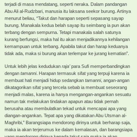
terjadi di masa mendatang, seperti neraka. Dalam pandangan
Abu Ali al-Rudzbari, manusia itu laksana seekor burung. Artinya
menurut beliau, “Takut dan harapan seperti sepasang sayap
burung. Manakala kedua belah sayap itu seimbang ia pun akan
terbang dengan sempurna. Tetapi manakala salah satunya
kurang berfungsi, maka hal itu akan menjadikannya kehilangan
kemampuan untuk terbang. Apabila takut dan harap keduanya
tidak ada, maka si burung akan terlempar ke jurang kematian”.
Untuk lebih jelas kedudukan
raja’
para Sufi memperbandingkan
dengan
tamanni
. Harapan termasuk sifat yang terpuji karena ia
membuat hati menjadi hidup sedangkan
tamanni
, angan-angan
dikatagorikan sifat yang tercela sebab ia membuat seseorang
menjadi malas, karena ia hanya mengangan-angankan sesuatu
namun tak melakukan tindakan apapun atau tidak pernah
berusaha atau membulatkan tekad untuk mencapai apa yang
diangan-angankan. Tepat apa yang dikatakan Abu Utsman al-
Maghribi,” Barangsiapa mendorong dirinya untuk berharap saja,
maka ia akan terjerumus ke dalam kemalasan, dan barangsiapa
yang mendorong dirinya kepada takut saja maka ia akan