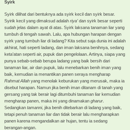
Syirk
Syirk dilihat dari bentuknya ada syirk kecil dan syirk besar.
Syirik kecil yang dimaksud adalah
riya’
dan syirk besar seperti
sudah jelas dalam ayat di atas. Syirk laksana tanaman liar yang
tumbuh di tengah sawah. Lalu, apa hubungan harapan dengan
syirk yang tumbuh liar di ladang? Kita sebut saja dunia ini adalah
akhirat, hati seperti ladang, dan iman laksana benihnya, sedang
keta’atan seperti air, pupuk dan pengelolaan. Artinya, siapa yang
punya sebab-sebab berupa ladang yang baik bersih dari
tanaman liar, air dan pupuk, lalu menebarkan benih iman yang
baik, kemudian ia menantikan panen seraya mengharap
Rahmat Allah
yang menolak keburukan yang merusak, maka ia
disebut harapan. Namun jika benih iman ditanam di tanah yang
gersang yang tak berair lagi ditumbuhi tanaman liar kemudian
mengharap panen, maka ini yang dinamakan
gharur
.
Sedangkan
tamanni
, jika benih ditebarkan di ladang yang baik,
tetapi penuh tanaman liar dan tidak berair lalu mengharapkan
panen karena mengandalkan air hujan, tentu ia sedang
berangan-angan.