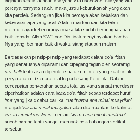
inginkan sesuai dengan apa yang kita usahakan. Bila yang kita
percayai ternyata salah, maka justru keburukanlah yang akan
kita peroleh. Sedangkan jika kita percaya akan kebaikan dan
kebenaran apa yang telah Allah firmankan dan kita telah
mempercayai kebenaranya maka kita sudah berpengharapan
baik kepada Allah SWT dan Dia tidak menyi-nyiakan hamba-
Nya yang beriman baik di waktu siang ataupun malam.
Berdasarkan prinsip-prinsip yang terdapat dalam do’a iftitah
yang seharusnya dipahami dan dipegang teguh oleh seoramg
mushalli
tentu akan diperoleh suatu komitmen yang kuat untuk
penyerahan diri secara total kepada sang Pencipta. Dalam
pencapaian penyerahan secara totalitas yang sangat mendasar
diperhatikan adalah cara baca do’a iftitah sebab terdapat huruf
‘ma’
yang jika dicabut dari kalimat “
wama ana minal musyrikin”
menjadi ‘
wa ana minal musyrikin’
atau ditambahkan ke kalimat “
wa ana minal muslimin’
menjadi ‘
wama ana minal muslimin’
sudah barang tentu sangat merusak pola hubungan vertikal
tersebut.