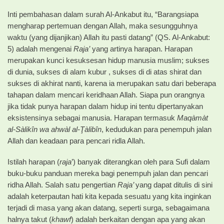
Inti pembahasan dalam surah Al-Ankabut itu, “Barangsiapa
mengharap pertemuan dengan Allah, maka sesungguhnya
waktu (yang dijanjikan) Allah itu pasti datang” (QS. Al-Ankabut:
5) adalah mengenai
Raja’
yang artinya harapan. Harapan
merupakan kunci kesuksesan hidup manusia muslim; sukses
di dunia, sukses di alam kubur , sukses di di atas shirat dan
sukses di akhirat nanti, karena ia merupakan satu dari beberapa
tahapan dalam mencari keridhaan Allah. Siapa pun orangnya
jika tidak punya harapan dalam hidup ini tentu dipertanyakan
eksistensinya sebagai manusia. Harapan termasuk
Maqàmàt
al-Sàlikîn wa ahwàl al-Ţàlibîn
, kedudukan para penempuh jalan
Allah dan keadaan para pencari ridla Allah.
Istilah harapan (
raja
’) banyak diterangkan oleh para Sufi dalam
buku-buku panduan mereka bagi penempuh jalan dan pencari
ridha Allah. Salah satu pengertian
Raja’
yang dapat ditulis di sini
adalah keterpautan hati kita kepada sesuatu yang kita inginkan
terjadi di masa yang akan datang, seperti surga, sebagaimana
halnya takut (
khawf
) adalah berkaitan dengan apa yang akan