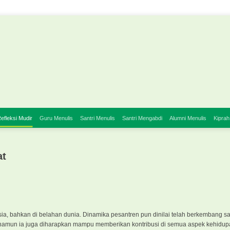
efleksi Mudir
Guru Menulis
Santri Menulis
Santri Mengabdi
Alumni Menulis
Kiprah
at
a, bahkan di belahan dunia. Dinamika pesantren pun dinilai telah berkembang sa
, namun ia juga diharapkan mampu memberikan kontribusi di semua aspek kehidup