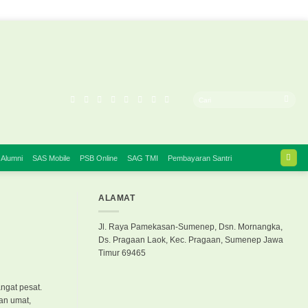
 Alumni
SAS Mobile
PSB Online
SAG TMI
Pembayaran Santri
ALAMAT
Jl. Raya Pamekasan-Sumenep, Dsn. Mornangka,
Ds. Pragaan Laok, Kec. Pragaan, Sumenep Jawa
Timur 69465
ngat pesat.
an umat,