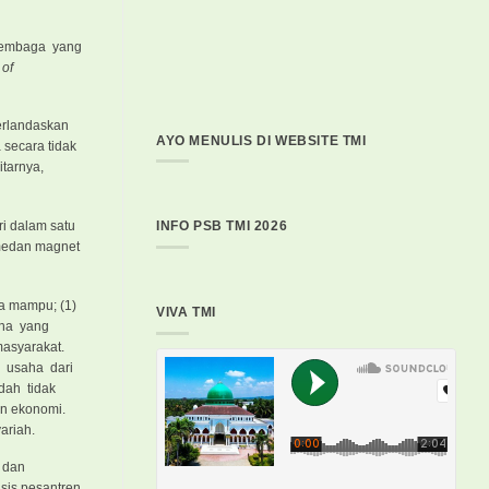
 lembaga yang
 of
erlandaskan
AYO MENULIS DI WEBSITE TMI
secara tidak
tarnya,
ri dalam satu
INFO PSB TMI 2026
 medan magnet
a mampu; (1)
VIVA TMI
rana yang
asyarakat.
n usaha dari
dah tidak
n ekonomi.
ariah.
 dan
sis pesantren