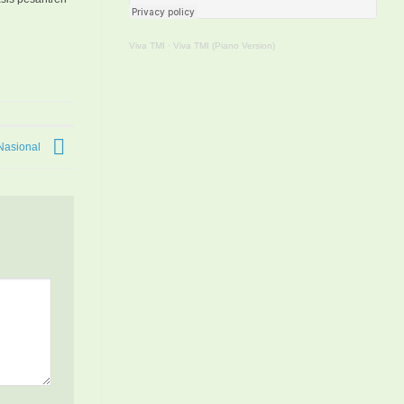
Viva TMI
·
Viva TMI (Piano Version)
Nasional