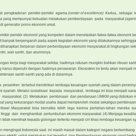
usat pengkaderan pemikir-pemikir agama
(center of excellence)
. Kedua, sebagai
baga yang mempunyai kekuatan melakukan pemberdayaan pada masyarakat
(agent
adi generator poros ekonomi umat.
 pemikir-pemikir ekonomi yang kompeten dalam menetaskan fatwa-fatwa ekonomi b
t banyak berpengaruh pada aspek kegiatan ekonomi yang dilakukannya sehingga 
 diharapkan berperan dalam perberdayaan ekonomi masyarakat di lingkungan seki
i, wali santri, dan alumninya.
gan kerja bagi masyarakat sekitar, hadirnya ratusan mungkin bahkan ribuan sant
ng harus dipenuhi dengan hadirnya penawaran. Ekosistem ini tentu akan menjadi
teraan santri-santri yang ada di dalamnya.
ana pesantren tersebut mendirikan lembaga keuangan syariah yang dalam peranny
syariah. Melalui sosialisasi kepada masyarakat, lembaga ini bisa menjadi sa
i masyarakat. (2) Melakukan pembinaan dan pendanaan UMKM yang didirikan m
akat yang kekurangan modal usaha dapat memperoleh modal sekaligus pembinaa
ribawi
. Masyarakat bisa bernafas lebih lega karena perlahan-lahan mereka su
tinggi dan menghambat pertumbuhan ekonomi masyarakat. (4) Menjaga keadila
an tidak memihak kepada golongan tertentu menjadi ciri khas lembaga keuangan sy
 mengingat Indonesia saat ini masih masuk dalam kategori negara berkembang
ang efektif untuk melakukan hal tersebut, dan Pemberdayaan ekonomi umat berba