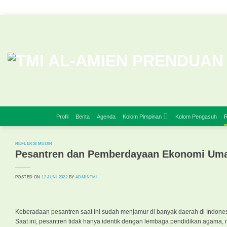
Skip
to
content
Profil
Berita
Agenda
Kolom Pimpinan
Kolom Pengasuh
R
REFLEKSI MUDIR
Pesantren dan Pemberdayaan Ekonomi Um
POSTED ON
12 JUNI 2022
BY
ADMINTMI
Keberadaan pesantren saat ini sudah menjamur di banyak daerah di Indonesi
Saat ini, pesantren tidak hanya identik dengan lembaga pendidikan agama