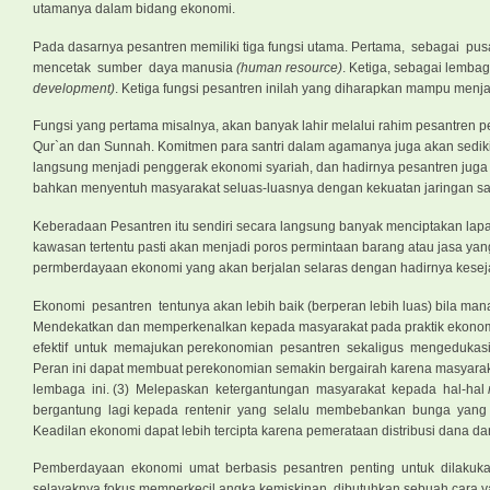
utamanya dalam bidang ekonomi.
Pada dasarnya pesantren memiliki tiga fungsi utama. Pertama, sebagai p
mencetak sumber daya manusia
(human resource)
. Ketiga, sebagai lem
development)
. Ketiga fungsi pesantren inilah yang diharapkan mampu menj
Fungsi yang pertama misalnya, akan banyak lahir melalui rahim pesantren
Qur`an dan Sunnah. Komitmen para santri dalam agamanya juga akan sediki
langsung menjadi penggerak ekonomi syariah, dan hadirnya pesantren juga
bahkan menyentuh masyarakat seluas-luasnya dengan kekuatan jaringan santr
Keberadaan Pesantren itu sendiri secara langsung banyak menciptakan lapan
kawasan tertentu pasti akan menjadi poros permintaan barang atau jasa ya
permberdayaan ekonomi yang akan berjalan selaras dengan hadirnya kesejah
Ekonomi pesantren tentunya akan lebih baik (berperan lebih luas) bila m
Mendekatkan dan memperkenalkan kepada masyarakat pada praktik ekonomi 
efektif untuk memajukan perekonomian pesantren sekaligus mengedukas
Peran ini dapat membuat perekonomian semakin bergairah karena masyar
lembaga ini. (3) Melepaskan ketergantungan masyarakat kepada hal-hal
bergantung lagi kepada rentenir yang selalu membebankan bunga yang 
Keadilan ekonomi dapat lebih tercipta karena pemerataan distribusi dana d
Pemberdayaan ekonomi umat berbasis pesantren penting untuk dilakukan
selayaknya fokus memperkecil angka kemiskinan. dibutuhkan sebuah cara y