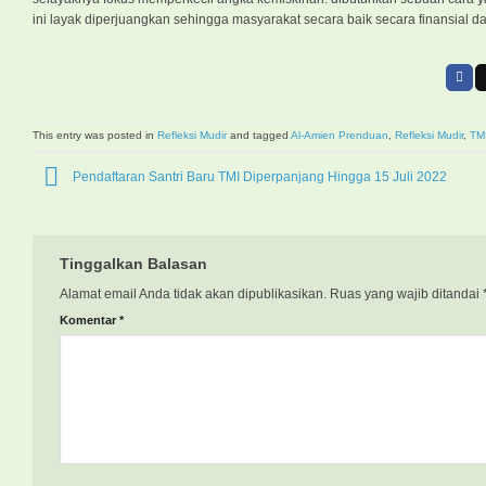
ini layak diperjuangkan sehingga masyarakat secara baik secara finansial da
This entry was posted in
Refleksi Mudir
and tagged
Al-Amien Prenduan
,
Refleksi Mudir
,
TM
Pendaftaran Santri Baru TMI Diperpanjang Hingga 15 Juli 2022
Tinggalkan Balasan
Alamat email Anda tidak akan dipublikasikan.
Ruas yang wajib ditandai
Komentar
*