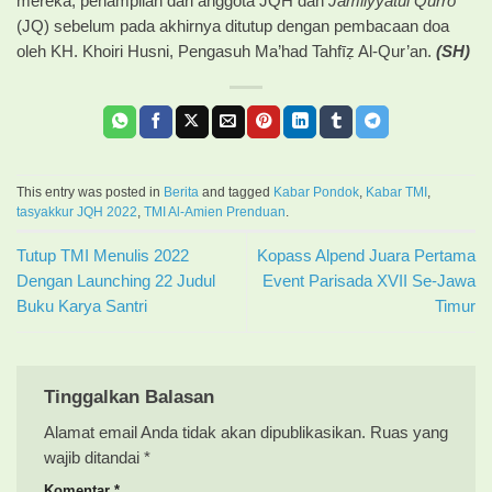
mereka, penampilan dari anggota JQH dan
Jamiiyyatul Qurro
(JQ) sebelum pada akhirnya ditutup dengan pembacaan doa
oleh KH. Khoiri Husni, Pengasuh Ma’had Tahfīẓ Al-Qur’an.
(SH)
This entry was posted in
Berita
and tagged
Kabar Pondok
,
Kabar TMI
,
tasyakkur JQH 2022
,
TMI Al-Amien Prenduan
.
Tutup TMI Menulis 2022
Kopass Alpend Juara Pertama
Dengan Launching 22 Judul
Event Parisada XVII Se-Jawa
Buku Karya Santri
Timur
Tinggalkan Balasan
Alamat email Anda tidak akan dipublikasikan.
Ruas yang
wajib ditandai
*
Komentar
*