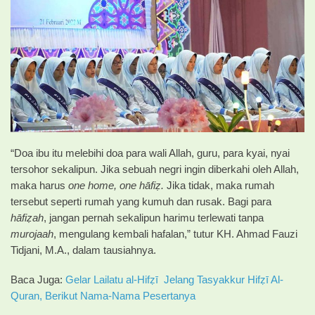
“Doa ibu itu melebihi doa para wali Allah, guru, para kyai, nyai
tersohor sekalipun. Jika sebuah negri ingin diberkahi oleh Allah,
maka harus
one home, one hāfiẓ.
Jika tidak, maka rumah
tersebut seperti rumah yang kumuh dan rusak. Bagi para
hāfiẓah
, jangan pernah sekalipun harimu terlewati tanpa
murojaah
, mengulang kembali hafalan,” tutur KH. Ahmad Fauzi
Tidjani, M.A., dalam tausiahnya.
Baca Juga:
Gelar Lailatu al-Hifẓī Jelang Tasyakkur Hifẓī Al-
Quran, Berikut Nama-Nama Pesertanya