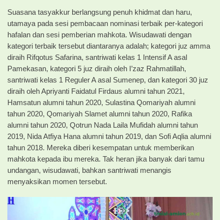
Suasana tasyakkur berlangsung penuh khidmat dan haru,
utamaya pada sesi pembacaan nominasi terbaik per-kategori
hafalan dan sesi pemberian mahkota. Wisudawati dengan
kategori terbaik tersebut diantaranya adalah; kategori juz amma
diraih Rifqotus Safarina, santriwati kelas 1 Intensif A asal
Pamekasan, kategori 5 juz diraih oleh I’zaz Rahmatillah,
santriwati kelas 1 Reguler A asal Sumenep, dan kategori 30 juz
diraih oleh Apriyanti Faidatul Firdaus alumni tahun 2021,
Hamsatun alumni tahun 2020, Sulastina Qomariyah alumni
tahun 2020, Qomariyah Slamet alumni tahun 2020, Rafika
alumni tahun 2020, Qotrun Nada Laila Mufidah alumni tahun
2019, Nida Atfiya Hana alumni tahun 2019, dan Sofi Aqlia alumni
tahun 2018. Mereka diberi kesempatan untuk memberikan
mahkota kepada ibu mereka. Tak heran jika banyak dari tamu
undangan, wisudawati, bahkan santriwati menangis
menyaksikan momen tersebut.