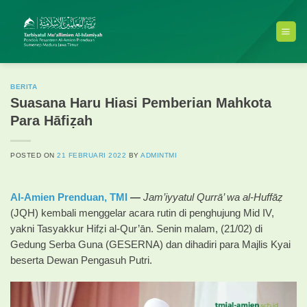
Skip
to
content
BERITA
Suasana Haru Hiasi Pemberian Mahkota
Para Hāfiẓah
POSTED ON
21 FEBRUARI 2022
BY
ADMINTMI
Al-Amien Prenduan,
TMI
—
Jam’iyyatul Qurrā’ wa al-Huffāẓ
(JQH) kembali menggelar acara rutin di penghujung Mid IV,
yakni Tasyakkur Hifẓi al-Qur’ān. Senin malam, (21/02) di
Gedung Serba Guna (GESERNA) dan dihadiri para Majlis Kyai
beserta Dewan Pengasuh Putri.