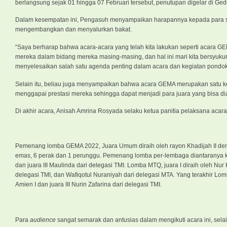
berlangsung sejak 01 hingga 07 Februari tersebut, penutupan digelar di Ged
Dalam kesempatan ini, Pengasuh menyampaikan harapannya kepada para sant
mengembangkan dan menyalurkan bakat.
“Saya berharap bahwa acara-acara yang telah kita lakukan seperti acara 
mereka dalam bidang mereka masing-masing, dan hal ini mari kita bersyu
menyelesaikan salah satu agenda penting dalam acara dan kegiatan pondok 
Selain itu, beliau juga menyampaikan bahwa acara GEMA merupakan satu
menggapai prestasi mereka sehingga dapat menjadi para juara yang bisa d
Di akhir acara, Anisah Amrina Rosyada selaku ketua panitia pelaksana a
Pemenang lomba GEMA 2022, Juara Umum diraih oleh rayon Khadijah II den
emas, 6 perak dan 1 perunggu. Pemenang lomba per-lembaga diantaranya kaligra
dan juara III Maulinda dari delegasi TMI. Lomba MTQ, juara I diraih oleh Nur Hik
delegasi TMI, dan Wafiqotul Nuraniyah dari delegasi MTA. Yang terakhir Lomba
Amien I dan juara III Nurin Zafarina dari delegasi TMI.
Para
audience
sangat semarak dan antusias dalam mengikuti acara ini, sel