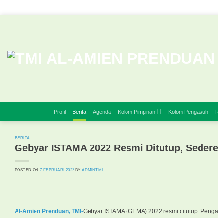
Skip
to
content
Profil
Berita
Agenda
Kolom Pimpinan
Kolom Pengasuh
R
BERITA
Gebyar ISTAMA 2022 Resmi Ditutup, Seder
POSTED ON
7 FEBRUARI 2022
BY
ADMINTMI
Al-Amien Prenduan, TMI-
Gebyar ISTAMA (GEMA) 2022 resmi ditutup. Penga