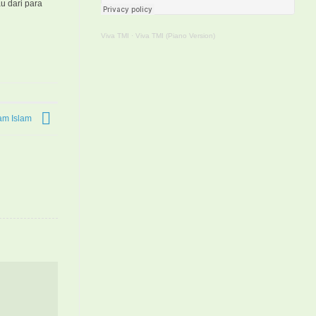
u dari para
Viva TMI
·
Viva TMI (Piano Version)
lam Islam