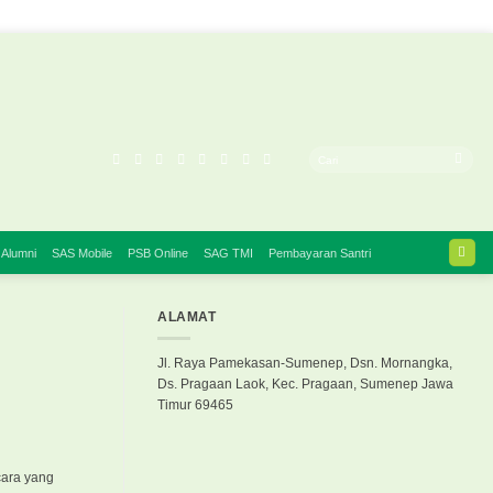
 Alumni
SAS Mobile
PSB Online
SAG TMI
Pembayaran Santri
ALAMAT
Jl. Raya Pamekasan-Sumenep, Dsn. Mornangka,
Ds. Pragaan Laok, Kec. Pragaan, Sumenep Jawa
Timur 69465
cara yang