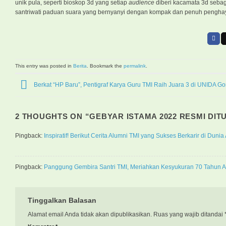
unik pula, seperti bioskop 3d yang setiap
audience
diberi kacamata 3d sebag
santriwati paduan suara yang bernyanyi dengan kompak dan penuh pengha
This entry was posted in
Berita
. Bookmark the
permalink
.
Berkat “HP Baru”, Pentigraf Karya Guru TMI Raih Juara 3 di UNIDA Go
2 THOUGHTS ON “
GEBYAR ISTAMA 2022 RESMI DI
Pingback:
Inspiratif! Berikut Cerita Alumni TMI yang Sukses Berkarir di Dun
Pingback:
Panggung Gembira Santri TMI, Meriahkan Kesyukuran 70 Tahun A
Tinggalkan Balasan
Alamat email Anda tidak akan dipublikasikan.
Ruas yang wajib ditandai