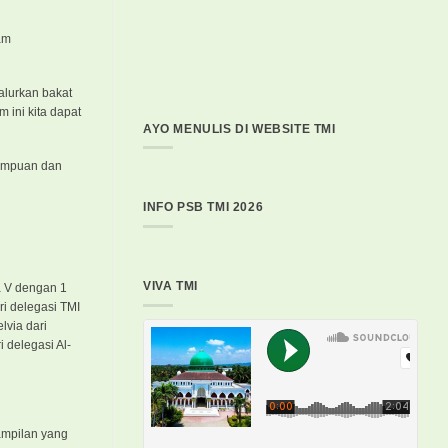
am
alurkan bakat
 ini kita dapat
AYO MENULIS DI WEBSITE TMI
mampuan dan
INFO PSB TMI 2026
VIVA TMI
a V dengan 1
ri delegasi TMI
elvia dari
i delegasi Al-
ampilan yang