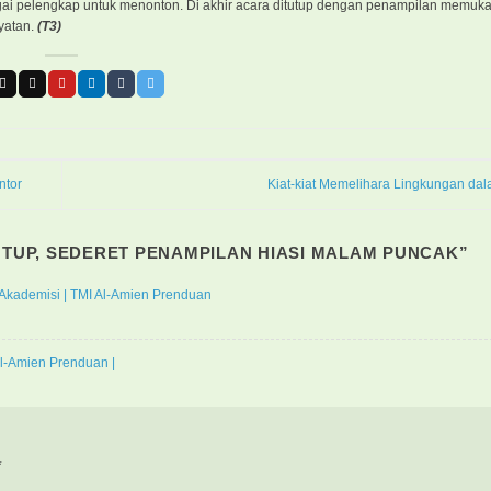
ai pelengkap untuk menonton. Di akhir acara ditutup dengan penampilan memuka
yatan.
(T3)
ntor
Kiat-kiat Memelihara Lingkungan da
TUTUP, SEDERET PENAMPILAN HIASI MALAM PUNCAK
”
ia Akademisi | TMI Al-Amien Prenduan
l-Amien Prenduan |
*