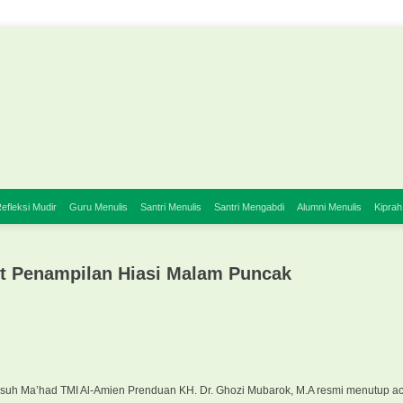
efleksi Mudir
Guru Menulis
Santri Menulis
Santri Mengabdi
Alumni Menulis
Kiprah
et Penampilan Hiasi Malam Puncak
suh Ma’had TMI Al-Amien Prenduan KH. Dr. Ghozi Mubarok, M.A resmi menutup a