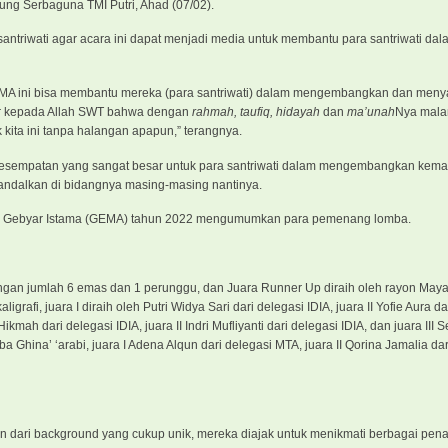
ung Serbaguna TMI Putri, Ahad (07/02).
riwati agar acara ini dapat menjadi media untuk membantu para santriwati dal
GEMA ini bisa membantu mereka (para santriwati) dalam mengembangkan dan meny
kur kepada Allah SWT bahwa dengan
rahmah, taufiq, hidayah
dan
ma’unah
Nya malam
kita ini tanpa halangan apapun,” terangnya.
 kesempatan yang sangat besar untuk para santriwati dalam mengembangkan ke
iandalkan di bidangnya masing-masing nantinya.
cara Gebyar Istama (GEMA) tahun 2022 mengumumkan para pemenang lomba.
gan jumlah 6 emas dan 1 perunggu, dan Juara Runner Up diraih oleh rayon May
fi, juara I diraih oleh Putri Widya Sari dari delegasi IDIA, juara II Yofie Aura da
mah dari delegasi IDIA, juara II Indri Mufliyanti dari delegasi IDIA, dan juara III S
 Ghina’ ‘arabi, juara I Adena Alqun dari delegasi MTA, juara II Qorina Jamalia dar
ain dari background yang cukup unik, mereka diajak untuk menikmati berbagai pen