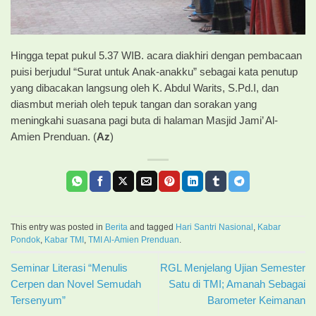
Hingga tepat pukul 5.37 WIB. acara diakhiri dengan pembacaan
puisi berjudul “Surat untuk Anak-anakku” sebagai kata penutup
yang dibacakan langsung oleh K. Abdul Warits, S.Pd.I, dan
diasmbut meriah oleh tepuk tangan dan sorakan yang
meningkahi suasana pagi buta di halaman Masjid Jami’ Al-
Amien Prenduan. (
Az
)
This entry was posted in
Berita
and tagged
Hari Santri Nasional
,
Kabar
Pondok
,
Kabar TMI
,
TMI Al-Amien Prenduan
.
Seminar Literasi “Menulis
RGL Menjelang Ujian Semester
Cerpen dan Novel Semudah
Satu di TMI; Amanah Sebagai
Tersenyum”
Barometer Keimanan