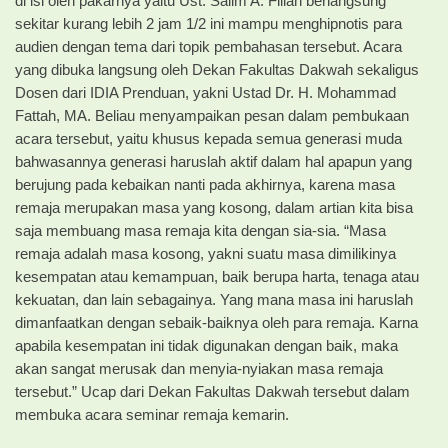
di isi oleh pakarnya yaitu Ust. Salim A. Fillah berlangsung
sekitar kurang lebih 2 jam 1/2 ini mampu menghipnotis para
audien dengan tema dari topik pembahasan tersebut. Acara
yang dibuka langsung oleh Dekan Fakultas Dakwah sekaligus
Dosen dari IDIA Prenduan, yakni Ustad Dr. H. Mohammad
Fattah, MA. Beliau menyampaikan pesan dalam pembukaan
acara tersebut, yaitu khusus kepada semua generasi muda
bahwasannya generasi haruslah aktif dalam hal apapun yang
berujung pada kebaikan nanti pada akhirnya, karena masa
remaja merupakan masa yang kosong, dalam artian kita bisa
saja membuang masa remaja kita dengan sia-sia. “Masa
remaja adalah masa kosong, yakni suatu masa dimilikinya
kesempatan atau kemampuan, baik berupa harta, tenaga atau
kekuatan, dan lain sebagainya. Yang mana masa ini haruslah
dimanfaatkan dengan sebaik-baiknya oleh para remaja. Karna
apabila kesempatan ini tidak digunakan dengan baik, maka
akan sangat merusak dan menyia-nyiakan masa remaja
tersebut.” Ucap dari Dekan Fakultas Dakwah tersebut dalam
membuka acara seminar remaja kemarin.