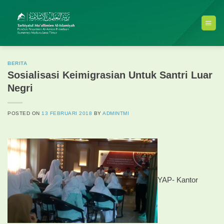
Skip
to
content
BERITA
Sosialisasi Keimigrasian Untuk Santri Luar
Negri
POSTED ON
13 FEBRUARI 2018
BY
ADMINTMI
YAP- Kantor