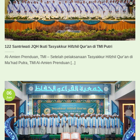
122 Santriwati JQH Ikuti Tasyakkur Hifzhil Qur’an di TMI Putri
Al-Amien Prenduan, TMI – Setelah pelaksanaan Tasyakkur Hifzhil Qur’an di
Ma’had Putra, TMI Al-Amien Prenduan [...]
06
Jan