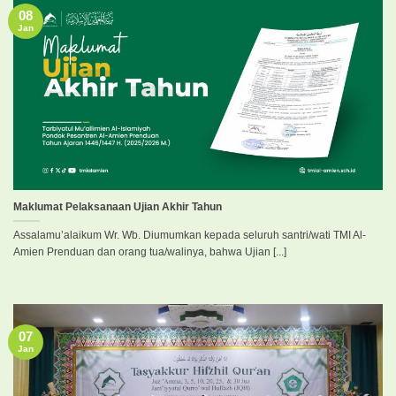
08
Jan
Maklumat Pelaksanaan Ujian Akhir Tahun
Assalamu’alaikum Wr. Wb. Diumumkan kepada seluruh santri/wati TMI Al-
Amien Prenduan dan orang tua/walinya, bahwa Ujian [...]
07
Jan