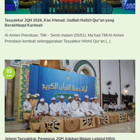
Tasyakkur JQH 2026, Kiai Ahmad: Jadilah Hafizh Qur’an yang
Berakhlaqul Karimah
Al-Amien Prenduan, TMI – Senin malam (05/01), Ma’had TMI Al-Amien
Prendaun kembali selenggarakan Tasyakkur Hifzhil Qur’an [...]
03
Jan
Jelang Tasyakkur, Pengurus JQH Adakan Malam Lailatul Hifzh