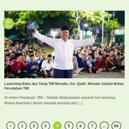
23
Des
Launching Buku dan Tutup TMI Menulis, Ust. Qadir: Menulis Adalah Ikhtiar
Peradaban TMI
Al-Amien Prenduan, TMI – Setelah dilaksanakan sepuluh hari lamanya,
Malam Apresiasi Literasi menjadi penutup dari [...]
1
2
3
4
5
6
7
…
86