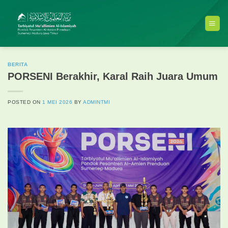
Skip
to
content
BERITA
PORSENI Berakhir, Karal Raih Juara Umum
POSTED ON
1 MEI 2026
BY
ADMINTMI