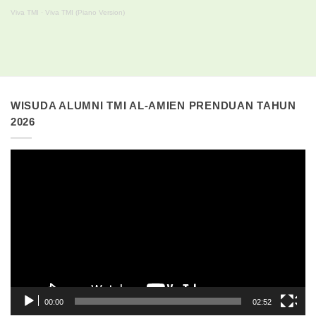
Viva TMI
·
Viva TMI (Piano Version)
WISUDA ALUMNI TMI AL-AMIEN PRENDUAN TAHUN
2026
Pemutar
Video
00:00
02:52