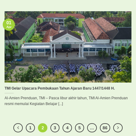
01
Apr
TMI Gelar Upacara Pembukaan Tahun Ajaran Baru 1447/1448 H.
Al-Amien Prenduan, TMI – Pasca libur akhir tahun, TMI Al-Amien Prenduan
resmi memulai Kegiatan Belajar [...]
1
2
3
4
5
…
86