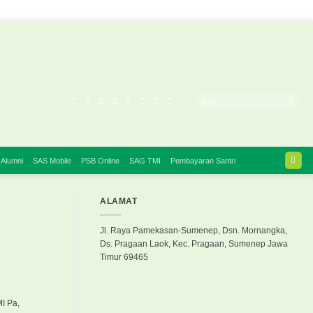
 Alumni
SAS Mobile
PSB Online
SAG TMI
Pembayaran Santri
ALAMAT
Jl. Raya Pamekasan-Sumenep, Dsn. Mornangka,
Ds. Pragaan Laok, Kec. Pragaan, Sumenep Jawa
Timur 69465
I Pa,