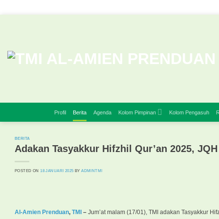
Skip
to
content
Profil
Berita
Agenda
Kolom Pimpinan
Kolom Pengasuh
R
BERITA
Adakan Tasyakkur Hifzhil Qur’an 2025, JQH
POSTED ON
18 JANUARI 2025
BY
ADMINTMI
Al-Amien Prenduan
,
TMI
–
Jum’at malam (17/01), TMI adakan Tasyakkur Hif