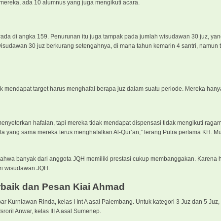
n mereka, ada 10 alumnus yang juga mengikuti acara.
erada di angka 159. Penurunan itu juga tampak pada jumlah wisudawan 30 juz, ya
un, wisudawan 30 juz berkurang setengahnya, di mana tahun kemarin 4 santri, namun 
k mendapat target harus menghafal berapa juz dalam suatu periode. Mereka han
nyetorkan hafalan, tapi mereka tidak mendapat dispensasi tidak mengikuti raga
data yang sama mereka terus menghafalkan Al-Qur’an,” terang Putra pertama KH. 
hwa banyak dari anggota JQH memiliki prestasi cukup membanggakan. Karena hal
ori wisudawan JQH.
rbaik dan Pesan Kiai Ahmad
r Kurniawan Rinda, kelas I Int A asal Palembang. Untuk kategori 3 Juz dan 5 Juz
sroril Anwar, kelas III A asal Sumenep.