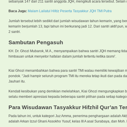
sebanyak 147 dari 211 santri anggota JQH, mengikuti acara tersebut. Selai
Baca Juga:
Malam Lailatul Hifdz Peserta Tasyakkur JQH TMI Putra
Jumlah tersebut lebih sedikit dari jumlah wisudawan tahun kemarin, yang b
kemarin berjumlah 13, tapi tahun ini berkurang jadi 12. Dari santri aktif p
2 santri.
Sambutan Pengasuh
KH. Dr. Ghozi Mubarok, M.A., menyampaikan bahwa santri JQH memang tida
himbauan untuk menyetor hafalan dalam jumlah tertentu ketika
tasmi
’.
Kiai Ghozi menambahkan bahwa para santri TMI walau memiliki kewajiban me
pondok. “Jadi hampir seluruh program TMI itu mereka tetap ikuti dan pada 
Jauhari itu.
Kendati kesibukan yang demikian melelahkan, Kiai Ghozi mengungkapkan ba
selalu memberi apresiasi kepada beberapa santri pilihan pada setiap kateg
Para Wisudawan Tasyakkur Hifzhil Qur’an Te
Pada tahun ini, untuk kategori Juz Amma, penerima penghargaan adalah Akba
adalah Arkan Izzul Ghani Assokho Yusuf, kelas III A asal Surabaya, dan Moh. I