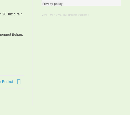
i 20 Juz diraih
Viva TMI
·
Viva TMI (Piano Version)
enurut Beliau,
 Berikut