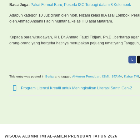
Baca Juga:
Pakai Format Baru, Peserta ISC Terbagi dalam 8 Kelompok
Adapun kategori 10 Juz diraih oleh Moh. Nizam kelas III A asal Lombok. Peraih
oleh Ahmad Ahsanil Faqih Muntaha, kelas III B asal Mataram.
Kepada para wisudawan, KH. Dr. Ahmad Fauzi Tidjani, Ph.D., berharap agar
orang-orang yang bergetar hatinya merupakan pejuang umat yang Tangguh, m
This entry was posted in
Berita
and tagged
Al-Amien Prenduan
,
ISMI
,
ISTAMA
,
Kabar TMI
Program Literasi Kreatif untuk Meningkatkan Literasi Santri Gen-Z
WISUDA ALUMNI TMI AL-AMIEN PRENDUAN TAHUN 2026