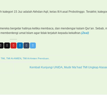
 kategori 15 Juz adalah Akhdan Aqil, kelas III A asal Probolinggo. Terakhir, kategor
 mereka bergetar hatinya ketika membaca, dan mendengar kalam Qur’an. Sebab, m
embentengi umat Islam agar tidak terjatuh kepada kekafiran.
(Zeal)
,
TMI
,
TMI Al-AMIEN
,
TMI Al-Amien Prenduan
.
Kembali Kunjungi UNIDA, Mudir Ma’had TMI Ungkap Alasan