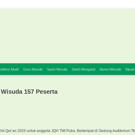
efleksi Mudir
Guru Menulis
Santri Menulis
Santri Mengabdi
Alumni Menulis
Kiprah
 Wisuda 157 Peserta
zhil Qur’an 2025 untuk anggota JQH TMI Putra. Bertempat di Gedung Auditorium TM