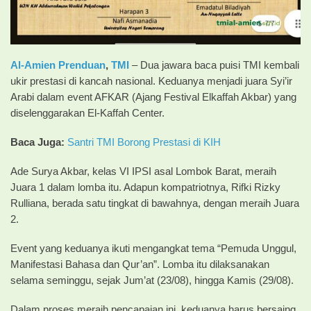
Al-Amien Prenduan
,
TMI
– Dua jawara baca puisi TMI kembali
ukir prestasi di kancah nasional. Keduanya menjadi juara Syi’ir
Arabi dalam event AFKAR (Ajang Festival Elkaffah Akbar) yang
diselenggarakan El-Kaffah Center.
Baca Juga:
Santri TMI Borong Prestasi di KIH
Ade Surya Akbar, kelas VI IPSI asal Lombok Barat, meraih
Juara 1 dalam lomba itu. Adapun kompatriotnya, Rifki Rizky
Rulliana, berada satu tingkat di bawahnya, dengan meraih Juara
2.
Event yang keduanya ikuti mengangkat tema “Pemuda Unggul,
Manifestasi Bahasa dan Qur’an”. Lomba itu dilaksanakan
selama seminggu, sejak Jum’at (23/08), hingga Kamis (29/08).
Dalam proses meraih pencapaian ini, keduanya harus bersaing