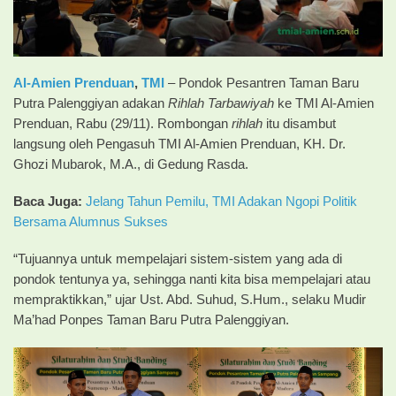
Al-Amien Prenduan
,
TMI
– Pondok Pesantren Taman Baru
Putra Palenggiyan adakan
Rihlah Tarbawiyah
ke TMI Al-Amien
Prenduan, Rabu (29/11). Rombongan
rihlah
itu disambut
langsung oleh Pengasuh TMI Al-Amien Prenduan, KH. Dr.
Ghozi Mubarok, M.A., di Gedung Rasda.
Baca Juga:
Jelang Tahun Pemilu, TMI Adakan Ngopi Politik
Bersama Alumnus Sukses
“Tujuannya untuk mempelajari sistem-sistem yang ada di
pondok tentunya ya, sehingga nanti kita bisa mempelajari atau
mempraktikkan,” ujar Ust. Abd. Suhud, S.Hum., selaku Mudir
Ma’had Ponpes Taman Baru Putra Palenggiyan.