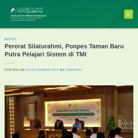
Skip
to
content
BERITA
Pererat Silaturahmi, Ponpes Taman Baru
Putra Pelajari Sistem di TMI
POSTED ON
29 NOVEMBER 2023
BY
ADMINTMI