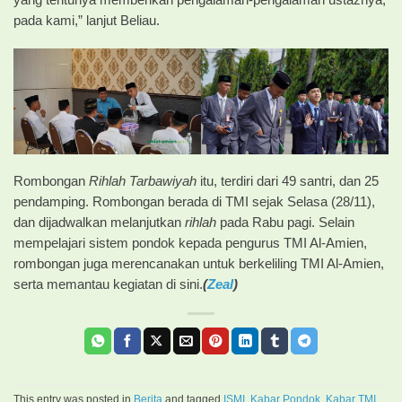
yang tentunya memberikan pengalaman-pengalaman ustaznya,
pada kami,” lanjut Beliau.
Rombongan
Rihlah Tarbawiyah
itu, terdiri dari 49 santri, dan 25
pendamping. Rombongan berada di TMI sejak Selasa (28/11),
dan dijadwalkan melanjutkan
rihlah
pada Rabu pagi. Selain
mempelajari sistem pondok kepada pengurus TMI Al-Amien,
rombongan juga merencanakan untuk berkeliling TMI Al-Amien,
serta memantau kegiatan di sini.
(
Zeal
)
This entry was posted in
Berita
and tagged
ISMI
,
Kabar Pondok
,
Kabar TMI
,