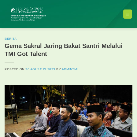
Skip
to
content
BERITA
Gema Sakral Jaring Bakat Santri Melalui
TMI Got Talent
POSTED ON
20 AGUSTUS 2023
BY
ADMINTMI