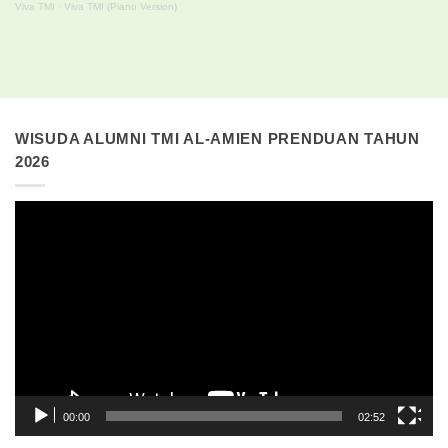
Viva TMI
·
Viva TMI (Piano Version)
WISUDA ALUMNI TMI AL-AMIEN PRENDUAN TAHUN
2026
Pemutar
Video
00:00
02:52