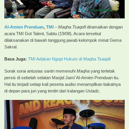
Al-Amien Prenduan
,
TMI
–
Maqha Tsaqofi
diramaikan dengan
acara TMI Got Talent, Sabtu (19/08). Acara tersebut
dilaksanakan di bawah tanggung jawab kelompok minat Gema
Sakral.
Baca Juga:
TMI Adakan Ngopi Hukum di Maqha Tsaqafi
Sorak sorai antusias santri memenuhi
Maqha
yang terletak
persis di sebelah selatan Masjid Jami’ Al-Amien Prenduan itu.
Hal itu terjadi setiap kali peserta audisi menampilkan bakatnya
di depan para juri yang terdiri dari kalangan Ustadz.