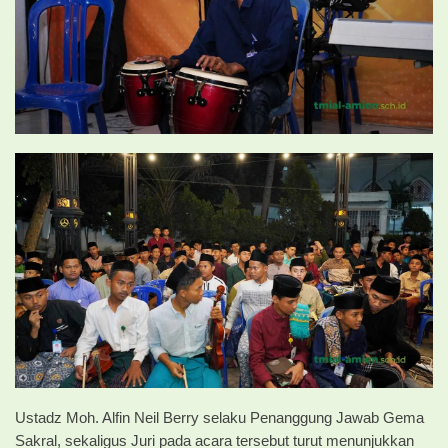
Ustadz Moh. Alfin Neil Berry selaku Penanggung Jawab Gema
Sakral, sekaligus Juri pada acara tersebut turut menunjukkan