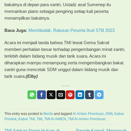
bakatnya di depan para santri. Ustadz asal Sumenep itu
memainkan piano sebagai pengiring setiap kali peserta
menampilkan bakatnya.
Baca Juga:
Membludak, Ratusan Peserta Ikuti STB 2023
Acara ini menjadi tanda bahwa TMI lewat Gema Sakral
memberi perhatian besar terhadap pengembangan minat santri,
terlebih dalam bidang musik dan tarik suara. Acara ini
diharapkan mampu menampung serta mengembangkan bakat
santri guna mencetak SDM unggul dalam bidang musik dan
tarik suara.
(Elby)
This entry was posted in
Berita
and tagged
Al-Amien Prenduan
,
ISMI
,
Kabar
Pondok
,
Kabar TMI
,
TMI
,
TMI Al-AMIEN
,
TMI Al-Amien Prenduan
.
TMI Adakan Ngopi Hukum di
Parade Kompil, Mengasah