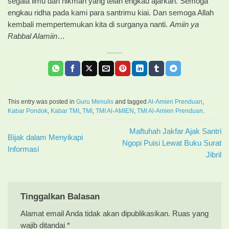
segala ilmu dan hikmah yang telah engkau ajarkan. Semoga
engkau ridha pada kami para santrimu kiai. Dan semoga Allah
kembali mempertemukan kita di surganya nanti.
Amiin ya
Rabbal Alamiin
…
This entry was posted in
Guru Menulis
and tagged
Al-Amien Prenduan
,
Kabar Pondok
,
Kabar TMI
,
TMI
,
TMI Al-AMIEN
,
TMI Al-Amien Prenduan
.
Maftuhah Jakfar Ajak Santri
Bijak dalam Menyikapi
Ngopi Puisi Lewat Buku Surat
Informasi
Jibril
Tinggalkan Balasan
Alamat email Anda tidak akan dipublikasikan.
Ruas yang
wajib ditandai
*