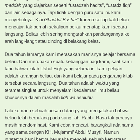
maddah
yang diajarkan seperti “ustadzah hadits”, “ustadz fiqh”
dan lain sebagainya. Tapi tidak dengan guru satu ini. kami
menyebutnya “Kiai
Ghaddul Bashar
” karena setiap kali beliau
mengajar, tak pernah sekalipun beliau menatap kami secara
langsung. Beliau lebih sering mengarahkan pandangannya ke
arah langi-langit atau dinding di belakang kelas.
Dua tahun lamanya kami merasakan manisnya belajar bersama
beliau. Dan merupakan suatu kebanggan bagi kami, saat kami
tahu bahwa kitab Ushul Fiqh yang selama ini kami pelajari
adalah karangan beliau, dan kami belajar pada pengarang kitab
tersebut secara langsung. Dua tahun adalah waktu yang
teramat singkat untuk menyelami kedalaman ilmu beliau
khususnya dalam masalah
fiqh wa usuluhu.
Lalu kemarin sebuah pesan datang yang mengatakan bahwa
beliau telah berpulang pada sang ilahi Rabbi. Rasa tak percaya
masih mendominasi. Kami coba mencari, barangkali ada nama
yang sama dengan KH. Mujammi’ Abdul Musyfi. Namun
nyatanya kami hanya berusaha menolak sebuah kenyataan,