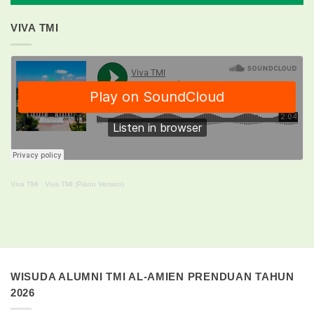
VIVA TMI
Viva TMI
·
Viva TMI (Piano Version)
WISUDA ALUMNI TMI AL-AMIEN PRENDUAN TAHUN
2026