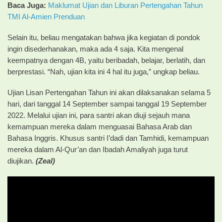
Baca Juga:
Maklumat Ujian dan Liburan Pertengahan Tahun
TMI Al-Amien Prenduan
Selain itu, beliau mengatakan bahwa jika kegiatan di pondok
ingin disederhanakan, maka ada 4 saja. Kita mengenal
keempatnya dengan 4B, yaitu beribadah, belajar, berlatih, dan
berprestasi. “Nah, ujian kita ini 4 hal itu juga,” ungkap beliau.
Ujian Lisan Pertengahan Tahun ini akan dilaksanakan selama 5
hari, dari tanggal 14 September sampai tanggal 19 September
2022. Melalui ujian ini, para santri akan diuji sejauh mana
kemampuan mereka dalam menguasai Bahasa Arab dan
Bahasa Inggris. Khusus santri I’dadi dan Tamhidi, kemampuan
mereka dalam Al-Qur’an dan Ibadah Amaliyah juga turut
diujikan.
(Zeal)