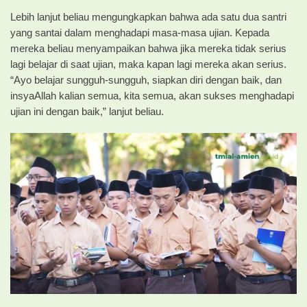
Lebih lanjut beliau mengungkapkan bahwa ada satu dua santri
yang santai dalam menghadapi masa-masa ujian. Kepada
mereka beliau menyampaikan bahwa jika mereka tidak serius
lagi belajar di saat ujian, maka kapan lagi mereka akan serius.
“Ayo belajar sungguh-sungguh, siapkan diri dengan baik, dan
insyaAllah kalian semua, kita semua, akan sukses menghadapi
ujian ini dengan baik,” lanjut beliau.