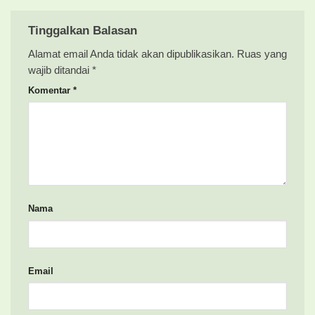
Tinggalkan Balasan
Alamat email Anda tidak akan dipublikasikan.
Ruas yang
wajib ditandai
*
Komentar
*
Nama
Email