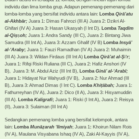
individu dan lima lomba grup. Adapun pemenang-pemenang dari
lomba-lomba yang bersifat individu antara lain:
Lomba
Qirā’atu
al-Akhbār;
Juara 1: Dimas Fahrozi (III A) Juara 2: Dzikri Al-
Ghifari (IV A) Juara 3: Hasan Ukasyah (I Int D).
Lomba
Taqdīm
al-Qiṣ
ṣ
oh;
Juara 1: Andra Sandy (III C), Juara 2: Bintang Jiwa
Samudra (III Int A), Juara 3: Azzam Ghalif (IV B)
Lomba
Insyā’
al-‘Araby
;
Juara 1: Fauzi Ramadhan (IV A) Juara 2: Muhaimin
(III A) Juara 3: Wildan Firdaus (III Int A)
Lomba
Qirā’at al-Ş
i
‘r
;
Juara 1: Rifqi Riski Ruliana (III C), Juara 2: Hafiz Anshori (IV
B), Juara 3: M. Abdul Aziz (III Int B),
Lomba
Ginā’ al-‘Arabī;
Juara 1: Hidayat Nur Wahyudi (IV B), Juara 2: Nur Ahmad (III
B), Juara 3: Ahmad Dimas (I Int C).
Lomba
Khiṭābah;
Juara 1:
Fathurreyhan (IV A), Juara 2: Dico (II A), Juara 3: Hisyamuddin
(III A).
Lomba
Kaligrafi
;
Juara 1: Riski (I Int A), Juara 2: Reisya
(II), Juara 3: Sulaiman (III Int A)
Sedangkan pemenang lomba yang bersifat kelompok, antara
lain:
Lomba
Munāẓarah ‘Ilmiyah
; Juara 1
:
Khoirun Nilam Rois
(IV A), Maulana Visyabana Ishaq (IV A), Zaki Al-Kayyis (IV A),