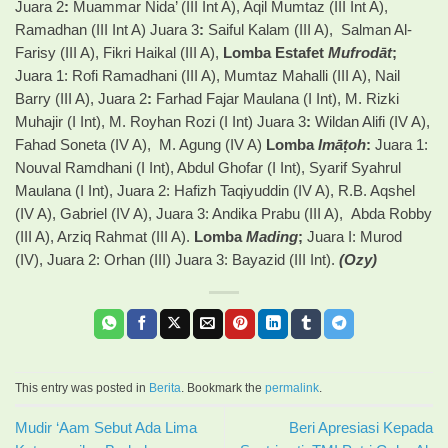
Juara 2
:
Muammar Nida’ (III Int A), Aqil Mumtaz (III Int A),
Ramadhan (III Int A) Juara 3
:
Saiful Kalam (III A), Salman Al-
Farisy (III A), Fikri Haikal (III A),
Lomba Estafet
Mufrodāt
;
Juara 1: Rofi Ramadhani (III A), Mumtaz Mahalli (III A), Nail
Barry (III A), Juara 2
:
Farhad Fajar Maulana (I Int), M. Rizki
Muhajir (I Int), M. Royhan Rozi (I Int) Juara 3
:
Wildan Alifi (IV A),
Fahad Soneta (IV A), M. Agung (IV A)
Lomba
Imāṭoh
:
Juara 1:
Nouval Ramdhani (I Int), Abdul Ghofar (I Int), Syarif Syahrul
Maulana (I Int), Juara 2: Hafizh Taqiyuddin (IV A), R.B. Aqshel
(IV A), Gabriel (IV A), Juara 3: Andika Prabu (III A), Abda Robby
(III A), Arziq Rahmat (III A).
Lomba
Mading
;
Juara I: Murod
(IV), Juara 2: Orhan (III) Juara 3: Bayazid (III Int).
(Ozy)
This entry was posted in
Berita
. Bookmark the
permalink
.
Mudir ‘Aam Sebut Ada Lima
Beri Apresiasi Kepada