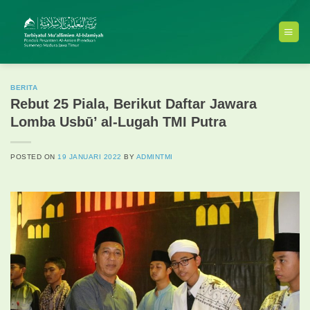
Skip
to
content
BERITA
Rebut 25 Piala, Berikut Daftar Jawara
Lomba Usbū’ al-Lugah TMI Putra
POSTED ON
19 JANUARI 2022
BY
ADMINTMI