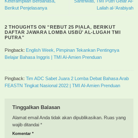
Keterampilan Berbahasa,
Santriwati, TMI Putri Gelar Al-
Berikut Penjelasanya
Lailah al-‘Arabiyah
2 THOUGHTS ON “
REBUT 25 PIALA, BERIKUT
DAFTAR JAWARA LOMBA USBŪ’ AL-LUGAH TMI
PUTRA
”
Pingback:
English Week, Pimpinan Tekankan Pentingnya
Belajar Bahasa Inggris | TMI Al-Amien Prenduan
Pingback:
Tim ADC Sabet Juara 2 Lomba Debat Bahasa Arab
FEASTN Tingkat Nasional 2022 | TMI Al-Amien Prenduan
Tinggalkan Balasan
Alamat email Anda tidak akan dipublikasikan.
Ruas yang
wajib ditandai
*
Komentar
*