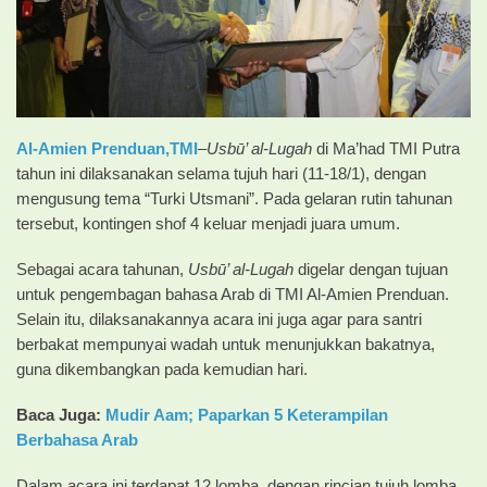
Al-Amien Prenduan,TMI
–
Usbū’ al-Lugah
di Ma’had TMI Putra
tahun ini dilaksanakan selama tujuh hari (11-18/1), dengan
mengusung tema “Turki Utsmani”. Pada gelaran rutin tahunan
tersebut, kontingen shof 4 keluar menjadi juara umum.
Sebagai acara tahunan,
Usbū’ al-Lugah
digelar dengan tujuan
untuk pengembagan bahasa Arab di TMI Al-Amien Prenduan.
Selain itu, dilaksanakannya acara ini juga agar para santri
berbakat mempunyai wadah untuk menunjukkan bakatnya,
guna dikembangkan pada kemudian hari.
Baca Juga:
Mudir Aam; Paparkan 5 Keterampilan
Berbahasa Arab
Dalam acara ini terdapat 12 lomba, dengan rincian tujuh lomba