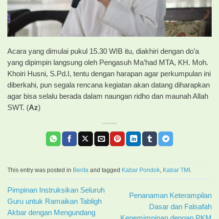
Acara yang dimulai pukul 15.30 WIB itu, diakhiri dengan do’a
yang dipimpin langsung oleh Pengasuh Ma’had MTA, KH. Moh.
Khoiri Husni, S.Pd.I, tentu dengan harapan agar perkumpulan ini
diberkahi, pun segala rencana kegiatan akan datang diharapkan
agar bisa selalu berada dalam naungan ridho dan maunah Allah
SWT. (
Az
)
This entry was posted in
Berita
and tagged
Kabar Pondok
,
Kabar TMI
.
Pimpinan Instruksikan Seluruh
Penanaman Keterampilan
Guru untuk Ramaikan Tabligh
Dasar dan Falsafah
Akbar dengan Mengundang
Kepemimpinan dengan PKM