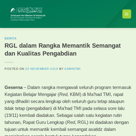
Skip
to
content
BERITA
RGL dalam Rangka Memantik Semangat
dan Kualitas Pengabdian
POSTED ON
20 NOVEMBER 2019
BY
ADMINTMI
Geserna
– Dalam rangka mengawali seluruh program termasuk
Kegiatan Belajar Mengajar (
Red,
KBM) di Ma’had TMI, rapat
yang dihadiri secara lengkap oleh seluruh guru tetap ataupun
tidak tetap (pengabdian) di Ma’had TMI pada selasa sore lalu
(19/11) kembali diadakan. Sebagai salah satu kegiatan rutin
tahunan, Rapat Guru Lengkap (
Red
, RGL) ini diadakan dengan
tujuan untuk memantik kembali semangat asatidz dalam