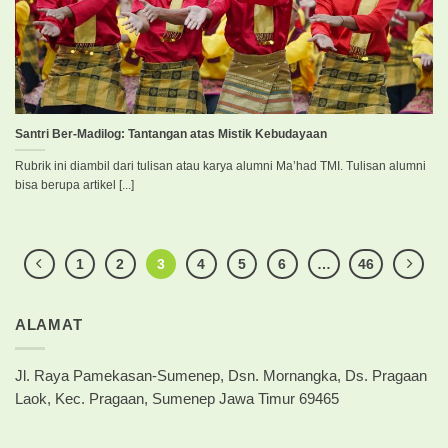
Santri Ber-Madilog: Tantangan atas Mistik Kebudayaan
Rubrik ini diambil dari tulisan atau karya alumni Ma’had TMI. Tulisan alumni
bisa berupa artikel [...]
1
2
3
4
5
6
…
46
ALAMAT
Jl. Raya Pamekasan-Sumenep, Dsn. Mornangka, Ds. Pragaan
Laok, Kec. Pragaan, Sumenep Jawa Timur 69465