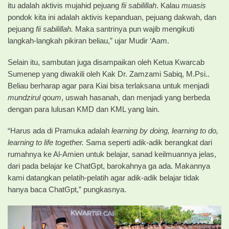
itu adalah aktivis mujahid pejuang
fii sabilillah
. Kalau
muasis
pondok kita ini adalah aktivis kepanduan, pejuang dakwah, dan
pejuang
fii sabilillah.
Maka santrinya pun wajib mengikuti
langkah-langkah pikiran beliau,” ujar Mudir ‘Aam.
Selain itu, sambutan juga disampaikan oleh Ketua Kwarcab
Sumenep yang diwakili oleh Kak Dr. Zamzami Sabiq, M.Psi..
Beliau berharap agar para Kiai bisa terlaksana untuk menjadi
mundzirul qoum
, uswah hasanah, dan menjadi yang berbeda
dengan para lulusan KMD dan KML yang lain.
“Harus ada di Pramuka adalah
learning by doing, learning to do,
learning to life together.
Sama seperti adik-adik berangkat dari
rumahnya ke Al-Amien untuk belajar, sanad keilmuannya jelas,
dari pada belajar ke ChatGpt, barokahnya ga ada. Makannya
kami datangkan pelatih-pelatih agar adik-adik belajar tidak
hanya baca ChatGpt,” pungkasnya.