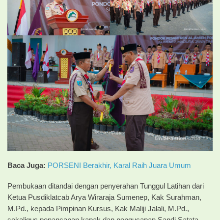
Baca Juga:
PORSENI Berakhir, Karal Raih Juara Umum
Pembukaan ditandai dengan penyerahan Tunggul Latihan dari
Ketua Pusdiklatcab Arya Wiraraja Sumenep, Kak Surahman,
M.Pd., kepada Pimpinan Kursus, Kak Maliji Jalali, M.Pd.,
sekaligus penancapan kapak dan pengucapan Sandi Satata