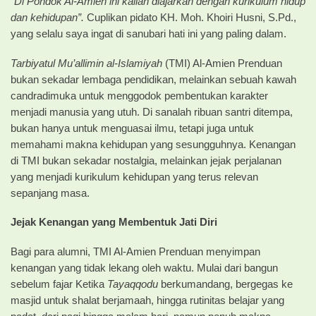
“Di Pondok Al-Amien ini kalian diajarkan dengan kurikulum hidup
dan kehidupan”.
Cuplikan pidato KH. Moh. Khoiri Husni, S.Pd.,
yang selalu saya ingat di sanubari hati ini yang paling dalam.
Tarbiyatul Mu’allimin al-Islamiyah
(TMI) Al-Amien Prenduan
bukan sekadar lembaga pendidikan, melainkan sebuah kawah
candradimuka untuk menggodok pembentukan karakter
menjadi manusia yang utuh. Di sanalah ribuan santri ditempa,
bukan hanya untuk menguasai ilmu, tetapi juga untuk
memahami makna kehidupan yang sesungguhnya. Kenangan
di TMI bukan sekadar nostalgia, melainkan jejak perjalanan
yang menjadi kurikulum kehidupan yang terus relevan
sepanjang masa.
Jejak Kenangan yang Membentuk Jati Diri
Bagi para alumni, TMI Al-Amien Prenduan menyimpan
kenangan yang tidak lekang oleh waktu. Mulai dari bangun
sebelum fajar Ketika
Tayaqqodu
berkumandang, bergegas ke
masjid untuk shalat berjamaah, hingga rutinitas belajar yang