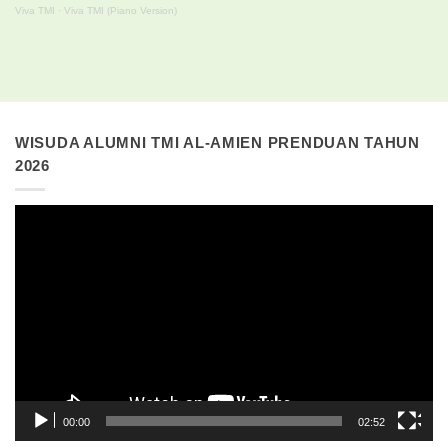
Viva TMI
·
Viva TMI (Piano Version)
WISUDA ALUMNI TMI AL-AMIEN PRENDUAN TAHUN
2026
Pemutar
Video
00:00
02:52