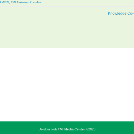
-AMIEN
,
TMI Al-Amien Prenduan
.
Knowledge Co-
Dikelola oleh
TMI Media Center
©2026