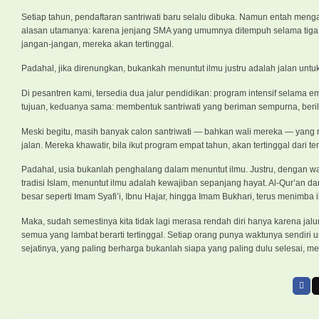
Setiap tahun, pendaftaran santriwati baru selalu dibuka. Namun entah meng
alasan utamanya: karena jenjang SMA yang umumnya ditempuh selama tiga t
jangan-jangan, mereka akan tertinggal.
Padahal, jika direnungkan, bukankah menuntut ilmu justru adalah jalan untu
Di pesantren kami, tersedia dua jalur pendidikan: program intensif selama
tujuan, keduanya sama: membentuk santriwati yang beriman sempurna, beri
Meski begitu, masih banyak calon santriwati — bahkan wali mereka — yang ra
jalan. Mereka khawatir, bila ikut program empat tahun, akan tertinggal dari
Padahal, usia bukanlah penghalang dalam menuntut ilmu. Justru, dengan wak
tradisi Islam, menuntut ilmu adalah kewajiban sepanjang hayat. Al-Qur’an d
besar seperti Imam Syafi’i, Ibnu Hajar, hingga Imam Bukhari, terus menimba 
Maka, sudah semestinya kita tidak lagi merasa rendah diri hanya karena jalur
semua yang lambat berarti tertinggal. Setiap orang punya waktunya sendiri 
sejatinya, yang paling berharga bukanlah siapa yang paling dulu selesai, m