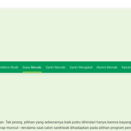
efleksi Mudir
Guru Menulis
Santri Menulis
Santri Mengabdi
Alumni Menulis
Kiprah
n. Tak jarang, pilihan yang sebenarnya baik justru dihindari hanya karena baya
erap muncul—terutama saat calon santriwati dihadapkan pada pilihan program pen