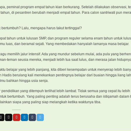
apa, peminat program empat tahun kian berkurang. Setelah dilakukan observasi, t
ahun, di pesantren berubah menjadi empat tahun. Para calon santriwati pun mer
k bertumbuh? Lalu, mengapa harus takut tertinggal?
 empat tahun untuk lulusan SMP, dan program reguler selama enam tahun untuk lulu
lmu luas, dan beramal sejati. Yang membedakan hanyalah lamanya masa belajar.
gu memilih jalur intensif. Ada yang mundur sebelum mulai, ada pula yang berhent
 teman-teman seusia mereka, menjadi lebih tua saat lulus, dan merasa jalan hidupn
tu belajar yang lebih panjang, kita diberi kesempatan untuk menyerap lebih ban
an Hadis berulang kali menekankan pentingnya belajar dari buaian hingga liang la
ilmu bahkan hingga usia senja.
 pendidikan yang ditempuh terlihat lebih lambat. Tidak semua yang cepat itu lebih 
untuk bertumbuh. Yang paling penting adalah terus berusaha dan istiqamah dalam 
elainkan siapa yang paling siap melangkah ketika waktunya tiba.