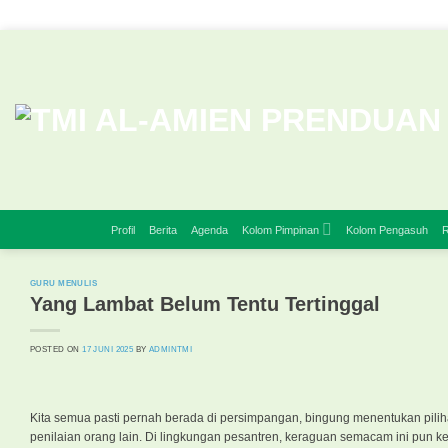
Skip
to
content
Profil
Berita
Agenda
Kolom Pimpinan
Kolom Pengasuh
R
GURU MENULIS
Yang Lambat Belum Tentu Tertinggal
POSTED ON
17 JUNI 2025
BY
ADMINTMI
Kita semua pasti pernah berada di persimpangan, bingung menentukan piliha
penilaian orang lain. Di lingkungan pesantren, keraguan semacam ini pun k