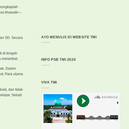
erungkaplah
asa khawatir—
AYO MENULIS DI WEBSITE TMI
san SD. Secara
i di tengah
ya melambat.
INFO PSB TMI 2026
yak. Dalam
hat. Para ulama
VIVA TMI
baik, dan tidak
belajar. Sebab