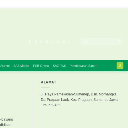
 Alumni
SAS Mobile
PSB Online
SAG TMI
Pembayaran Santri
ALAMAT
Jl. Raya Pamekasan-Sumenep, Dsn. Mornangka,
Ds. Pragaan Laok, Kec. Pragaan, Sumenep Jawa
Timur 69465
ng-bayang
didikan.