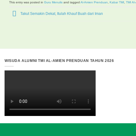
This entry was posted in
Guru Menulis
and tagged
Al-Amien Prenduan
,
Kabar TMI
,
TMI Al
Takut Semakin Dekat, Itulah Khauf Buah dari Iman
WISUDA ALUMNI TMI AL-AMIEN PRENDUAN TAHUN 2026