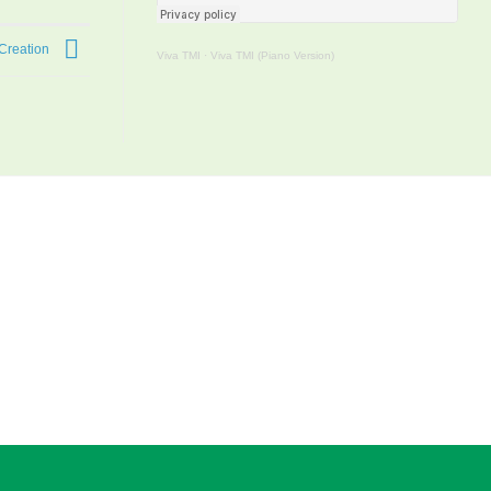
Creation
Viva TMI
·
Viva TMI (Piano Version)