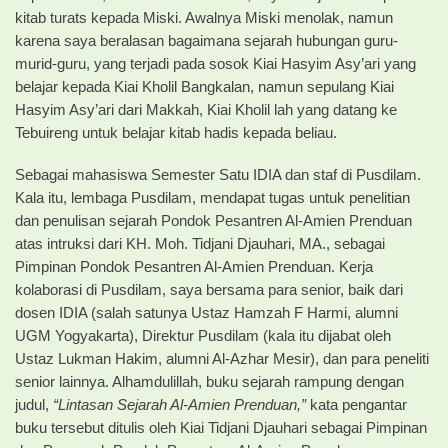
kitab turats kepada Miski. Awalnya Miski menolak, namun
karena saya beralasan bagaimana sejarah hubungan guru-
murid-guru, yang terjadi pada sosok Kiai Hasyim Asy’ari yang
belajar kepada Kiai Kholil Bangkalan, namun sepulang Kiai
Hasyim Asy’ari dari Makkah, Kiai Kholil lah yang datang ke
Tebuireng untuk belajar kitab hadis kepada beliau.
Sebagai mahasiswa Semester Satu IDIA dan staf di Pusdilam.
Kala itu, lembaga Pusdilam, mendapat tugas untuk penelitian
dan penulisan sejarah Pondok Pesantren Al-Amien Prenduan
atas intruksi dari KH. Moh. Tidjani Djauhari, MA., sebagai
Pimpinan Pondok Pesantren Al-Amien Prenduan. Kerja
kolaborasi di Pusdilam, saya bersama para senior, baik dari
dosen IDIA (salah satunya Ustaz Hamzah F Harmi, alumni
UGM Yogyakarta), Direktur Pusdilam (kala itu dijabat oleh
Ustaz Lukman Hakim, alumni Al-Azhar Mesir), dan para peneliti
senior lainnya. Alhamdulillah, buku sejarah rampung dengan
judul,
“Lintasan Sejarah Al-Amien Prenduan,”
kata pengantar
buku tersebut ditulis oleh Kiai Tidjani Djauhari sebagai Pimpinan