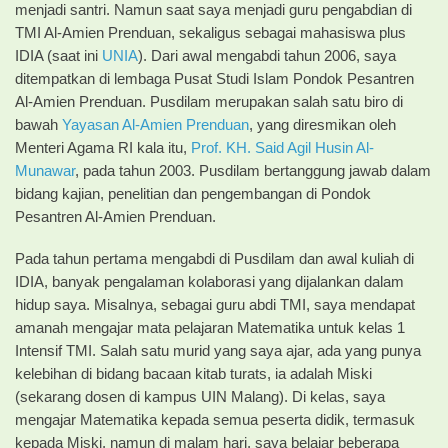
menjadi santri. Namun saat saya menjadi guru pengabdian di
TMI Al-Amien Prenduan, sekaligus sebagai mahasiswa plus
IDIA (saat ini
UNIA
). Dari awal mengabdi tahun 2006, saya
ditempatkan di lembaga Pusat Studi Islam Pondok Pesantren
Al-Amien Prenduan. Pusdilam merupakan salah satu biro di
bawah
Yayasan Al-Amien Prenduan
, yang diresmikan oleh
Menteri Agama RI kala itu,
Prof. KH. Said Agil Husin Al-
Munawar
, pada tahun 2003. Pusdilam bertanggung jawab dalam
bidang kajian, penelitian dan pengembangan di Pondok
Pesantren Al-Amien Prenduan.
Pada tahun pertama mengabdi di Pusdilam dan awal kuliah di
IDIA, banyak pengalaman kolaborasi yang dijalankan dalam
hidup saya. Misalnya, sebagai guru abdi TMI, saya mendapat
amanah mengajar mata pelajaran Matematika untuk kelas 1
Intensif TMI. Salah satu murid yang saya ajar, ada yang punya
kelebihan di bidang bacaan kitab turats, ia adalah Miski
(sekarang dosen di kampus UIN Malang). Di kelas, saya
mengajar Matematika kepada semua peserta didik, termasuk
kepada Miski, namun di malam hari, saya belajar beberapa