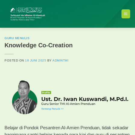
Skip
to
content
GURU MENULIS
Knowledge Co-Creation
POSTED ON
18 JUNI 2025
BY
ADMINTMI
Belajar di Pondok Pesantren Al-Amien Prenduan, tidak sekadar
bagaimana santri belajar kepada para kiai dan guru di pesantren