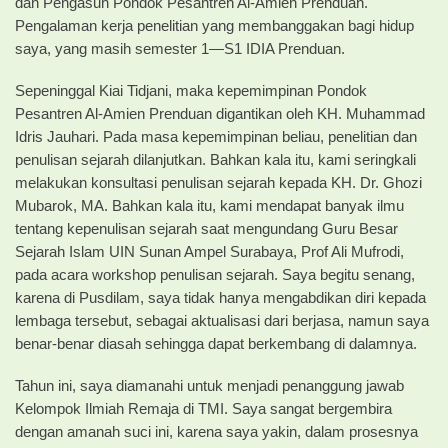
dan Pengasuh Pondok Pesantren Al-Amien Prenduan.
Pengalaman kerja penelitian yang membanggakan bagi hidup
saya, yang masih semester 1­­­­—S1 IDIA Prenduan.
Sepeninggal Kiai Tidjani, maka kepemimpinan Pondok
Pesantren Al-Amien Prenduan digantikan oleh KH. Muhammad
Idris Jauhari. Pada masa kepemimpinan beliau, penelitian dan
penulisan sejarah dilanjutkan. Bahkan kala itu, kami seringkali
melakukan konsultasi penulisan sejarah kepada KH. Dr. Ghozi
Mubarok, MA. Bahkan kala itu, kami mendapat banyak ilmu
tentang kepenulisan sejarah saat mengundang Guru Besar
Sejarah Islam UIN Sunan Ampel Surabaya, Prof Ali Mufrodi,
pada acara workshop penulisan sejarah. Saya begitu senang,
karena di Pusdilam, saya tidak hanya mengabdikan diri kepada
lembaga tersebut, sebagai aktualisasi dari berjasa, namun saya
benar-benar diasah sehingga dapat berkembang di dalamnya.
Tahun ini, saya diamanahi untuk menjadi penanggung jawab
Kelompok Ilmiah Remaja di TMI. Saya sangat bergembira
dengan amanah suci ini, karena saya yakin, dalam prosesnya