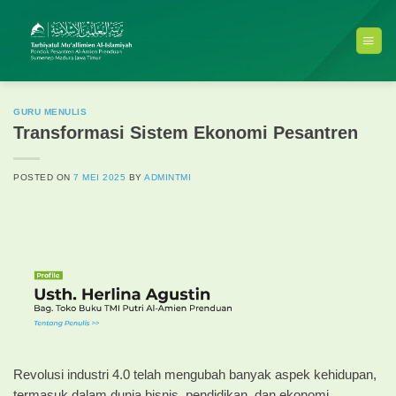
Skip
to
content
GURU MENULIS
Transformasi Sistem Ekonomi Pesantren
POSTED ON
7 MEI 2025
BY
ADMINTMI
Revolusi industri 4.0 telah mengubah banyak aspek kehidupan,
termasuk dalam dunia bisnis, pendidikan, dan ekonomi