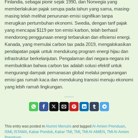
Finlandia, sebagai pionir sejak 1990, dan Norwegia yang
memberlakukan pajak serupa pada tahun yang sama, masing-
masing telah melihat penurunan emisi signifikan tanpa
merugikan pertumbuhan ekonomi. Swedia, dengan tarif pajak
yang mencapai $119 per ton emisi karbon, telah berhasil
mendorong penggunaan energi terbarukan dan efisiensi energi.
Kanada, yang memulai carbon tax pada 2019, mengalokasikan
pendapatan pajak untuk mendukung program energi hijau dan
infrastruktur berkelanjutan. Pengalaman dari negara-negara ini
membuktikan bahwa carbon tax adalah solusi efektif untuk
mengurangi dampak pemanasan global melalui pengurangan
emisi gas rumah kaca dan mendukung transisi menuju ekonomi
yang lebih ramah lingkungan.
This entry was posted in
Alumni Menulis
and tagged
Al-Amien Prenduan
,
ISMI
,
ISTAMA
,
Kabar Pondok
,
Kabar TMI
,
TMI
,
TMI Al-AMIEN
,
TMI Al-Amien
Prenduan
.