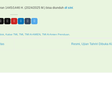
aran 1445/1446 H. (2024/2025 M.) bisa diunduh
di sini
.
dok
,
Kabar TMI
,
TMI
,
TMI Al-AMIEN
,
TMI Al-Amien Prenduan
.
tas
Resmi, Ujian Tahriri Dibuka Ki