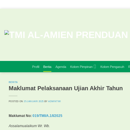
Skip
to
content
Profil
Berita
Agenda
Kolom Pimpinan
Kolom Pengasuh
R
BERITA
Maklumat Pelaksanaan Ujian Akhir Tahun
POSTED ON
25 JANUARI 2025
BY
ADMINTMI
Maklumat No:
019/TMI/A.1/I/2025
Assalamualaikum Wr. Wb.