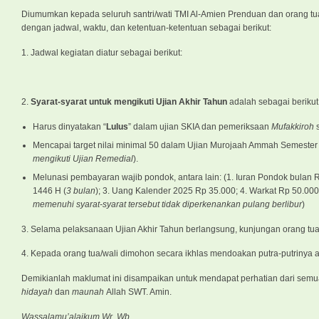
Diumumkan kepada seluruh santri/wati TMI Al-Amien Prenduan dan orang tua
dengan jadwal, waktu, dan ketentuan-ketentuan sebagai berikut:
1. Jadwal kegiatan diatur sebagai berikut:
2.
Syarat-syarat untuk mengikuti Ujian Akhir Tahun
adalah sebagai berikut
Harus dinyatakan “
Lulus
” dalam ujian SKIA dan pemeriksaan
Mufakkiroh
Mencapai target nilai minimal 50 dalam Ujian Murojaah Ammah Semester I
mengikuti Ujian Remedial
).
Melunasi pembayaran wajib pondok, antara lain: (1. Iuran Pondok bulan
1446 H (
3 bulan
); 3. Uang Kalender 2025 Rp 35.000; 4. Warkat Rp 50.000.
memenuhi syarat-syarat tersebut tidak diperkenankan pulang berlibur
)
3. Selama pelaksanaan Ujian Akhir Tahun berlangsung, kunjungan orang tua/
4. Kepada orang tua/wali dimohon secara ikhlas mendoakan putra-putrinya ag
Demikianlah maklumat ini disampaikan untuk mendapat perhatian dari semua
hidayah
dan
maunah
Allah SWT. Amin.
Wassalamu’alaikum Wr. Wb.