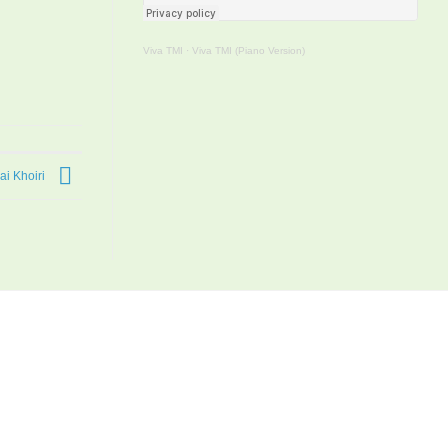
Viva TMI
·
Viva TMI (Piano Version)
ai Khoiri