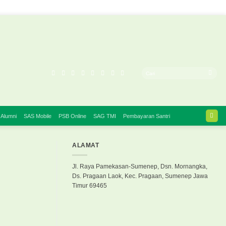
 Alumni
SAS Mobile
PSB Online
SAG TMI
Pembayaran Santri
ALAMAT
Jl. Raya Pamekasan-Sumenep, Dsn. Mornangka,
Ds. Pragaan Laok, Kec. Pragaan, Sumenep Jawa
Timur 69465