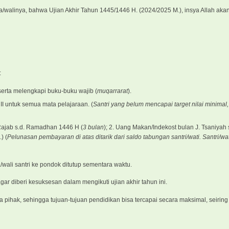
/walinya, bahwa Ujian Akhir Tahun 1445/1446 Η. (2024/2025 M.), insya Allah aka
:
serta melengkapi buku-buku wajib (
muqarrarat
).
I untuk semua mata pelajaraan. (
Santri yang belum mencapai target nilai minimal,
 Rajab s.d. Ramadhan 1446 H (
3 bulan
); 2. Uang Makan/Indekost bulan J. Tsaniyah 
) (
Pelunasan pembayaran di atas ditarik dari saldo tabungan santri/wati. Santri/w
wali santri ke pondok ditutup sementara waktu.
ar diberi kesuksesan dalam mengikuti ujian akhir tahun ini.
 pihak, sehingga tujuan-tujuan pendidikan bisa tercapai secara maksimal, seiri