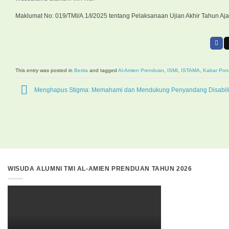
Maklumat No: 019/TMI/A.1/I/2025 tentang Pelaksanaan Ujian Akhir Tahun Aj
This entry was posted in
Berita
and tagged
Al-Amien Prenduan
,
ISMI
,
ISTAMA
,
Kabar Pon
Menghapus Stigma: Memahami dan Mendukung Penyandang Disabili
WISUDA ALUMNI TMI AL-AMIEN PRENDUAN TAHUN 2026