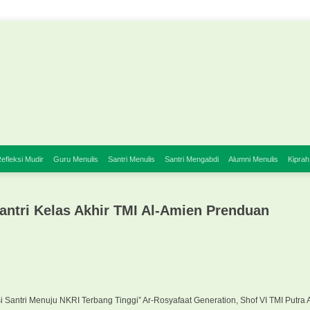
efleksi Mudir
Guru Menulis
Santri Menulis
Santri Mengabdi
Alumni Menulis
Kiprah
antri Kelas Akhir TMI Al-Amien Prenduan
Santri Menuju NKRI Terbang Tinggi” Ar-Rosyafaat Generation, Shof VI TMI Putra 