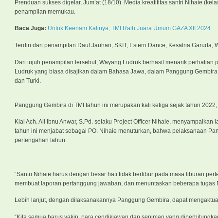
Prenduan sukses digelar, Jum’at (18/10). Media kreatifitas santri Nihaie (kel
penampilan memukau.
Baca Juga:
Untuk Keenam Kalinya, TMI Raih Juara Umum GAZA XII 2024
Terdiri dari penampilan Daul Jauhari, SKIT, Estern Dance, Kesatria Garuda,
Dari tujuh penampilan tersebut, Wayang Ludruk berhasil menarik perhatia
Ludruk yang biasa disajikan dalam Bahasa Jawa, dalam Panggung Gembira ini 
dan Turki.
Panggung Gembira di TMI tahun ini merupakan kali ketiga sejak tahun 2022, 
Kiai Ach. Ali Ibnu Anwar, S.Pd. selaku Project Officer Nihaie, menyampaika
tahun ini menjabat sebagai PO. Nihaie menuturkan, bahwa pelaksanaan Pa
pertengahan tahun.
“Santri Nihaie harus dengan besar hati tidak berlibur pada masa liburan pe
membuat laporan pertanggung jawaban, dan menuntaskan beberapa tugas Nih
Lebih lanjut, dengan dilaksanakannya Panggung Gembira, dapat mengaktualis
“Kita semua harus yakin, para cendikiawan dan seniman yang diperhitungkan