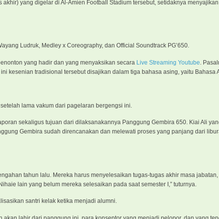
as akhir) yang digelar di Al-Amien Football Stadium tersebut, setidaknya menyajikan
 Wayang Ludruk, Medley x Coreography, dan Official Soundtrack PG’650.
n penonton yang hadir dan yang menyaksikan secara
Live Streaming Youtube
. Pasa
kesenian tradisional tersebut disajikan dalam tiga bahasa asing, yaitu Bahasa Ar
setelah lama vakum dari pagelaran bergengsi ini.
n laporan sekaligus tujuan dari dilaksanakannya Panggung Gembira 650. Kiai Ali ya
nggung Gembira sudah direncanakan dan melewati proses yang panjang dari libu
rtengahan tahun lalu. Mereka harus menyelesaikan tugas-tugas akhir masa jabatan
aie lain yang belum mereka selesaikan pada saat semester I,” tuturnya.
asikan santri kelak ketika menjadi alumni.
 akan lahir dari panggung ini, para konseptor yang menjadi pelopor, dan yang te