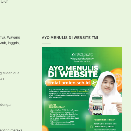
 tujuh
lnya, Wayang
AYO MENULIS DI WEBSITE TMI
ab, Inggris,
ng sudah dua
ran
, dengan
penting mereka