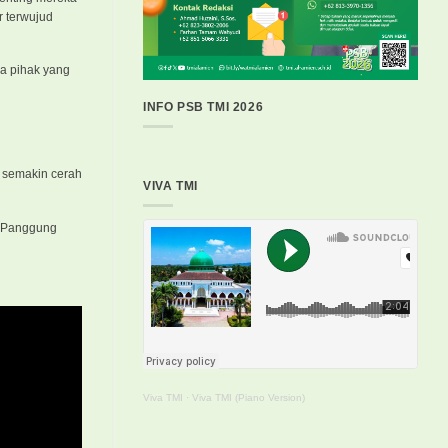
r terwujud
a pihak yang
INFO PSB TMI 2026
n semakin cerah
VIVA TMI
n Panggung
Viva TMI
·
Viva TMI (Piano Version)