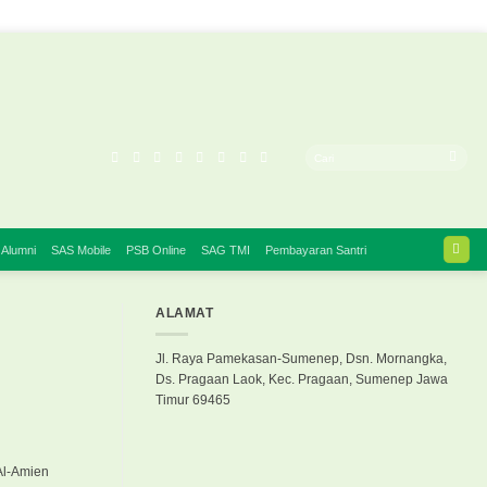
 Alumni
SAS Mobile
PSB Online
SAG TMI
Pembayaran Santri
ALAMAT
Jl. Raya Pamekasan-Sumenep, Dsn. Mornangka,
Ds. Pragaan Laok, Kec. Pragaan, Sumenep Jawa
Timur 69465
Al-Amien