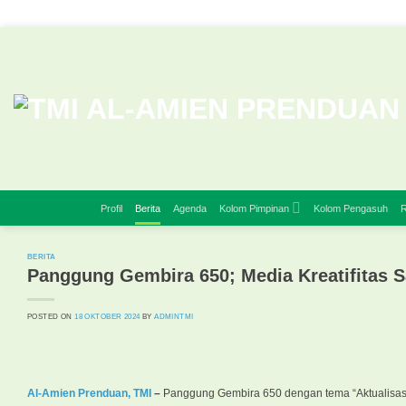
Skip
to
content
Profil
Berita
Agenda
Kolom Pimpinan
Kolom Pengasuh
R
BERITA
Panggung Gembira 650; Media Kreatifitas S
POSTED ON
18 OKTOBER 2024
BY
ADMINTMI
Al-Amien Prenduan, TMI
–
Panggung Gembira 650 dengan tema “Aktualisasi 