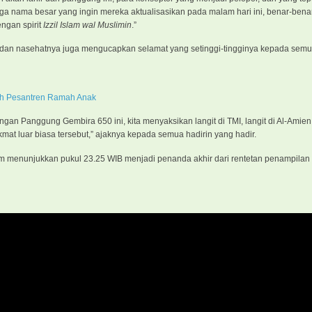
ga nama besar yang ingin mereka aktualisasikan pada malam hari ini, benar-bena
ngan spirit
Izzil Islam wal Muslimin
.”
 dan nasehatnya juga mengucapkan selamat yang setinggi-tingginya kepada semu
ah Pesantren Ramah Anak
engan Panggung Gembira 650 ini, kita menyaksikan langit di TMI, langit di Al-Amie
mat luar biasa tersebut,” ajaknya kepada semua hadirin yang hadir.
jam menunjukkan pukul 23.25 WIB menjadi penanda akhir dari rentetan penampila