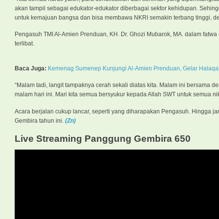
akan tampil sebagai edukator-edukator diberbagai sektor kehidupan. Sehing
untuk kemajuan bangsa dan bisa membawa NKRI semakin terbang tinggi, de
Pengasuh TMI Al-Amien Prenduan, KH. Dr. Ghozi Mubarok, MA. dalam fatwa
terlibat.
Baca Juga:
Kemenag Sumenep Kunjungi Al-Amien Prenduan, Gelar Halaq
“Malam tadi, langit tampaknya cerah sekali diatas kita. Malam ini bersama d
malam hari ini. Mari kita semua bersyukur kepada Allah SWT untuk semua nik
Acara berjalan cukup lancar, seperti yang diharapakan Pengasuh. Hingga 
Gembira tahun ini.
(Zn)
Live Streaming Panggung Gembira 650