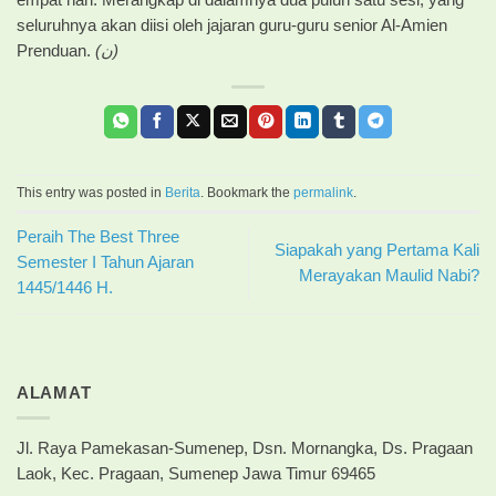
empat hari. Merangkap di dalamnya dua puluh satu sesi, yang
seluruhnya akan diisi oleh jajaran guru-guru senior Al-Amien
Prenduan.
(ن)
This entry was posted in
Berita
. Bookmark the
permalink
.
Peraih The Best Three
Siapakah yang Pertama Kali
Semester I Tahun Ajaran
Merayakan Maulid Nabi?
1445/1446 H.
ALAMAT
Jl. Raya Pamekasan-Sumenep, Dsn. Mornangka, Ds. Pragaan
Laok, Kec. Pragaan, Sumenep Jawa Timur 69465