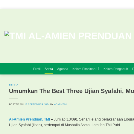
Skip
to
content
Profil
Berita
Agenda
Kolom Pimpinan
Kolom Pengasuh
R
BERITA
Umumkan The Best Three Ujian Syafahi, M
POSTED ON
13 SEPTEMBER 2024
BY
ADMINTMI
Al-Amien Prenduan, TMI
–
Jum’at (13/09), Sehari jelang pelaksanaan Libu
Ujian Syafahi (lisan), bertempat di Mushalla Asma’ Lathifah TMI Putri.