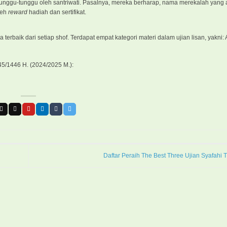
tunggu-tunggu oleh santriwati. Pasalnya, mereka berharap, nama merekalah yang 
leh
reward
hadiah dan sertifikat.
rbaik dari setiap shof. Terdapat empat kategori materi dalam ujian lisan, yakni: 
45/1446 H. (2024/2025 M.):
Daftar Peraih The Best Three Ujian Syafahi 