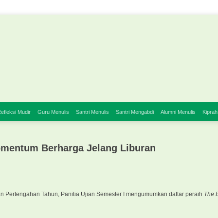
efleksi Mudir
Guru Menulis
Santri Menulis
Santri Mengabdi
Alumni Menulis
Kiprah
omentum Berharga Jelang Liburan
ran Pertengahan Tahun, Panitia Ujian Semester I mengumumkan daftar peraih
The 