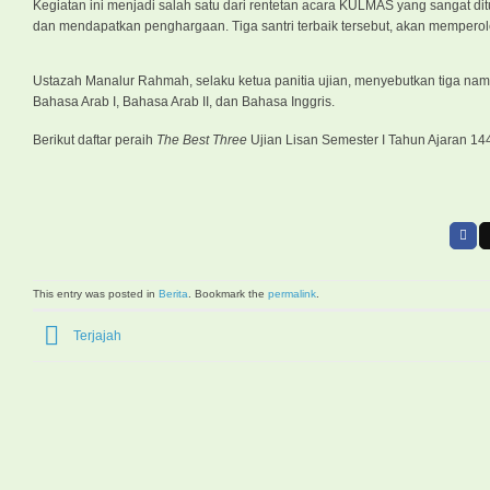
Kegiatan ini menjadi salah satu dari rentetan acara KULMAS yang sangat di
dan mendapatkan penghargaan. Tiga santri terbaik tersebut, akan mempero
Ustazah Manalur Rahmah, selaku ketua panitia ujian, menyebutkan tiga nama te
Bahasa Arab I, Bahasa Arab II, dan Bahasa Inggris.
Berikut daftar peraih
The Best Three
Ujian Lisan Semester I Tahun Ajaran 14
This entry was posted in
Berita
. Bookmark the
permalink
.
Terjajah