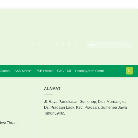
 Alumni
SAS Mobile
PSB Online
SAG TMI
Pembayaran Santri
ALAMAT
Jl. Raya Pamekasan-Sumenep, Dsn. Mornangka,
Ds. Pragaan Laok, Kec. Pragaan, Sumenep Jawa
Timur 69465
Best Three