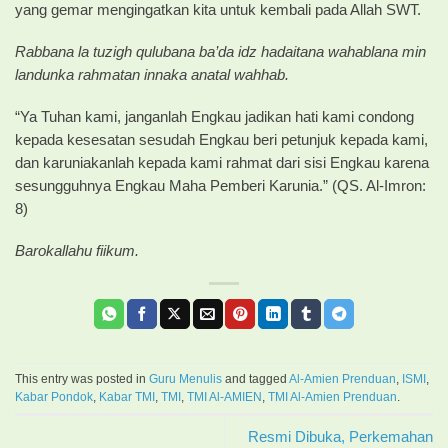
yang gemar mengingatkan kita untuk kembali pada Allah SWT.
Rabbana la tuzigh qulubana ba’da idz hadaitana wahablana min
landunka rahmatan innaka anatal wahhab.
“Ya Tuhan kami, janganlah Engkau jadikan hati kami condong
kepada kesesatan sesudah Engkau beri petunjuk kepada kami,
dan karuniakanlah kepada kami rahmat dari sisi Engkau karena
sesungguhnya Engkau Maha Pemberi Karunia.” (QS. Al-Imron:
8)
Barokallahu fiikum.
This entry was posted in
Guru Menulis
and tagged
Al-Amien Prenduan
,
ISMI
,
Kabar Pondok
,
Kabar TMI
,
TMI
,
TMI Al-AMIEN
,
TMI Al-Amien Prenduan
.
Resmi Dibuka, Perkemahan