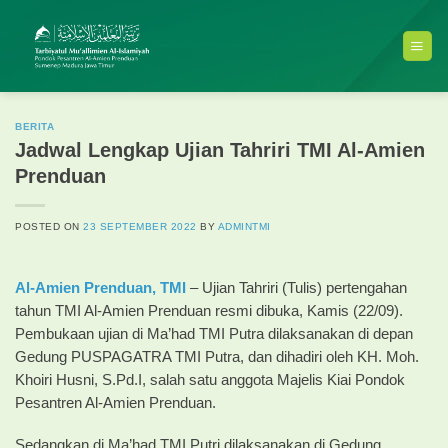
Skip
to
content
BERITA
Jadwal Lengkap Ujian Tahriri TMI Al-Amien
Prenduan
POSTED ON
23 SEPTEMBER 2022
BY
ADMINTMI
Al-Amien Prenduan,
TMI
– Ujian Tahriri (Tulis) pertengahan
tahun TMI Al-Amien Prenduan resmi dibuka, Kamis (22/09).
Pembukaan ujian di Ma’had TMI Putra dilaksanakan di depan
Gedung PUSPAGATRA TMI Putra, dan dihadiri oleh KH. Moh.
Khoiri Husni, S.Pd.I, salah satu anggota Majelis Kiai Pondok
Pesantren Al-Amien Prenduan.
Sedangkan di Ma’had TMI Putri dilaksanakan di Gedung