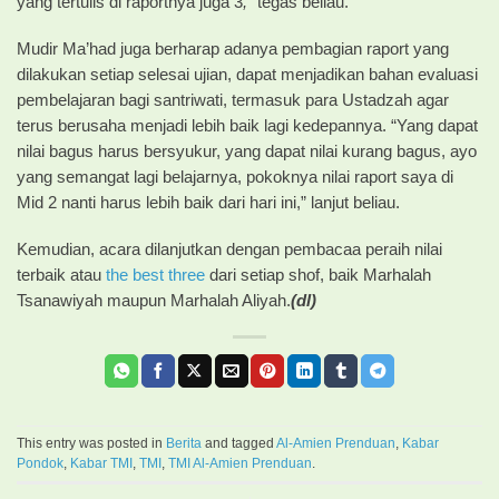
yang tertulis di raportnya juga 3
,”
tegas beliau.
Mudir Ma’had juga berharap adanya pembagian raport yang
dilakukan setiap selesai ujian, dapat menjadikan bahan evaluasi
pembelajaran bagi santriwati, termasuk para Ustadzah agar
terus berusaha menjadi lebih baik lagi kedepannya. “Yang dapat
nilai bagus harus bersyukur, yang dapat nilai kurang bagus, ayo
yang semangat lagi belajarnya, pokoknya nilai raport saya di
Mid 2 nanti harus lebih baik dari hari ini,” lanjut beliau.
Kemudian, acara dilanjutkan dengan pembacaa peraih nilai
terbaik atau
the best three
dari setiap shof, baik Marhalah
Tsanawiyah maupun Marhalah Aliyah.
(dl)
This entry was posted in
Berita
and tagged
Al-Amien Prenduan
,
Kabar
Pondok
,
Kabar TMI
,
TMI
,
TMI Al-Amien Prenduan
.