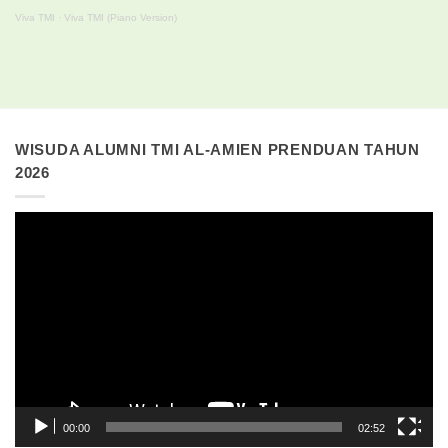
Viva TMI
·
Viva TMI (Piano Version)
WISUDA ALUMNI TMI AL-AMIEN PRENDUAN TAHUN
2026
Pemutar
Video
00:00
02:52