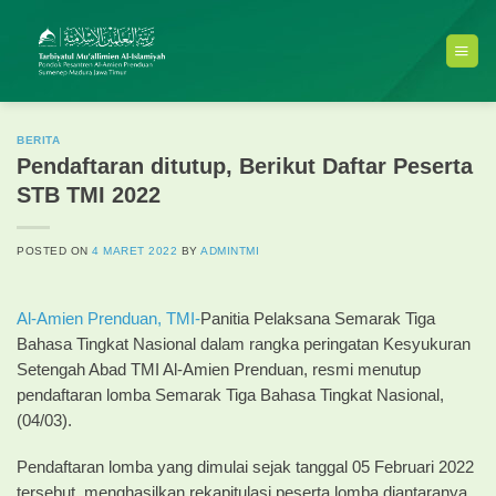
Skip
to
content
BERITA
Pendaftaran ditutup, Berikut Daftar Peserta
STB TMI 2022
POSTED ON
4 MARET 2022
BY
ADMINTMI
Al-Amien Prenduan,
TMI-
Panitia Pelaksana Semarak Tiga
Bahasa Tingkat Nasional dalam rangka peringatan Kesyukuran
Setengah Abad TMI Al-Amien Prenduan, resmi menutup
pendaftaran lomba Semarak Tiga Bahasa Tingkat Nasional,
(04/03).
Pendaftaran lomba yang dimulai sejak tanggal 05 Februari 2022
tersebut, menghasilkan rekapitulasi peserta lomba diantaranya,