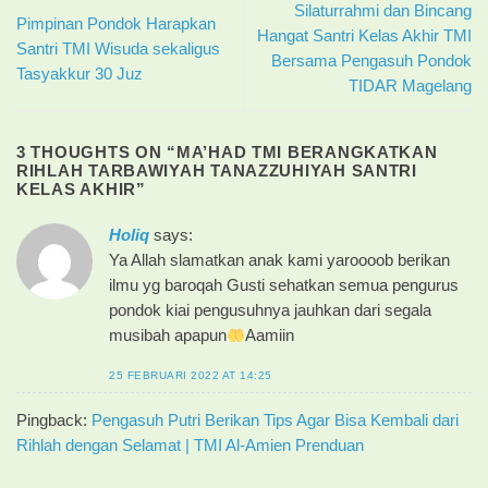
Silaturrahmi dan Bincang
Pimpinan Pondok Harapkan
Hangat Santri Kelas Akhir TMI
Santri TMI Wisuda sekaligus
Bersama Pengasuh Pondok
Tasyakkur 30 Juz
TIDAR Magelang
3 THOUGHTS ON “
MA’HAD TMI BERANGKATKAN
RIHLAH TARBAWIYAH TANAZZUHIYAH SANTRI
KELAS AKHIR
”
Holiq
says:
Ya Allah slamatkan anak kami yaroooob berikan
ilmu yg baroqah Gusti sehatkan semua pengurus
pondok kiai pengusuhnya jauhkan dari segala
musibah apapun
Aamiin
25 FEBRUARI 2022 AT 14:25
Pingback:
Pengasuh Putri Berikan Tips Agar Bisa Kembali dari
Rihlah dengan Selamat | TMI Al-Amien Prenduan