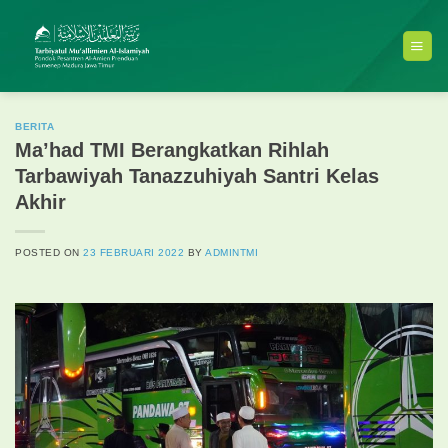
Skip
to
content
BERITA
Ma’had TMI Berangkatkan Rihlah
Tarbawiyah Tanazzuhiyah Santri Kelas
Akhir
POSTED ON
23 FEBRUARI 2022
BY
ADMINTMI