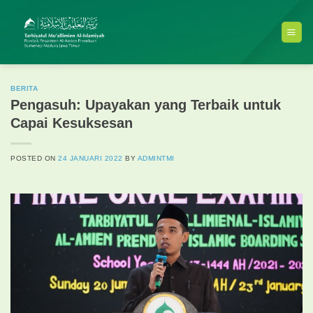
Skip
to
content
BERITA
Pengasuh: Upayakan yang Terbaik untuk
Capai Kesuksesan
POSTED ON
24 JANUARI 2022
BY
ADMINTMI