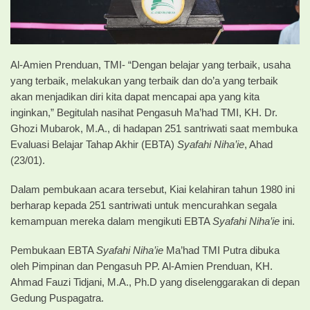
Al-Amien Prenduan, TMI- “Dengan belajar yang terbaik, usaha
yang terbaik, melakukan yang terbaik dan do’a yang terbaik
akan menjadikan diri kita dapat mencapai apa yang kita
inginkan,” Begitulah nasihat Pengasuh Ma’had TMI, KH. Dr.
Ghozi Mubarok, M.A., di hadapan 251 santriwati saat membuka
Evaluasi Belajar Tahap Akhir (EBTA)
Syafahi
Niha’ie
, Ahad
(23/01).
Dalam pembukaan acara tersebut, Kiai kelahiran tahun 1980 ini
berharap kepada 251 santriwati untuk mencurahkan segala
kemampuan mereka dalam mengikuti EBTA
Syafahi
Niha’ie
ini.
Pembukaan EBTA
Syafahi Niha’ie
Ma’had TMI Putra dibuka
oleh Pimpinan dan Pengasuh PP. Al-Amien Prenduan, KH.
Ahmad Fauzi Tidjani, M.A., Ph.D yang diselenggarakan di depan
Gedung Puspagatra.