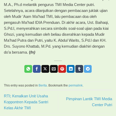
M.A., Ph.d melantik pengurus TMI Media Center putri.
Setelahnya, acara dilanjutkan dengan pembacaan juklak ujian
oleh Mudir ‘Aam Ma’had TMI, lalu pembacaan doa oleh
pengasuh Ma’had IDIA Prenduan. Di akhir acara, Ust. Baihaqi,
S.Pd.I, menyerahkan secara simbolis soal-soal ujian pada kiai
Ghozi, yang kemudian oleh beliau diserahkan kepada Mudir
Ma’had Putra dan Putri, yaitu K. Abdul Warits, S.Pd.I dan KH.
Drs. Suyono Khattab, M.Pd. yang kemudian diakhiri dengan
do’a bersama.
(
fn)
This entry was posted in
Berita
. Bookmark the
permalink
.
RTI; Kenalkan Unit Usaha
Pimpinan Lantik TMI Media
Koppontren Kepada Santri
Center Putri
Kelas Akhir TMI