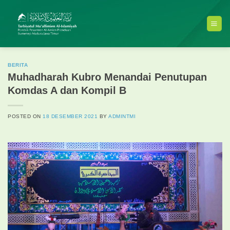
Skip
to
content
BERITA
Muhadharah Kubro Menandai Penutupan
Komdas A dan Kompil B
POSTED ON
18 DESEMBER 2021
BY
ADMINTMI