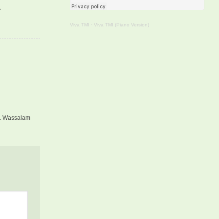
Viva TMI
·
Viva TMI (Piano Version)
h. Wassalam