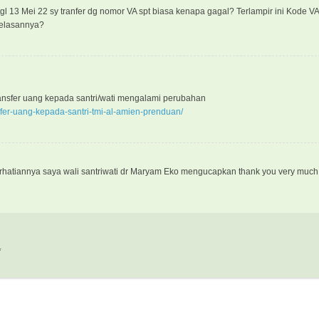
gl 13 Mei 22 sy tranfer dg nomor VA spt biasa kenapa gagal? Terlampir ini Kode VA
elasannya?
ransfer uang kepada santri/wati mengalami perubahan
ansfer-uang-kepada-santri-tmi-al-amien-prenduan/
erhatiannya saya wali santriwati dr Maryam Eko mengucapkan thank you very muc
*