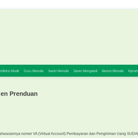
efleksi Mudir
Guru Menulis
Santri Menulis
Santri Mengabdi
Alumni Menulis
Kiprah
ien Prenduan
n bahwasannya nomer VA (Virtual Account) Pembayaran dan Pengiriman Uang SUD