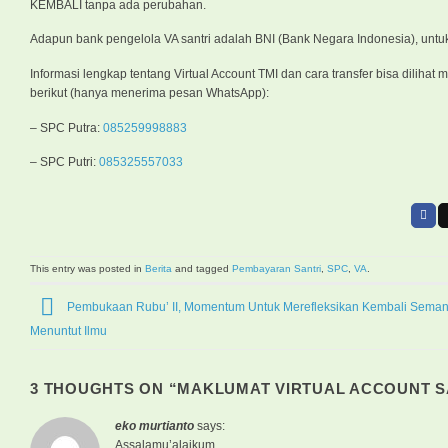
KEMBALI tanpa ada perubahan.
Adapun bank pengelola VA santri adalah BNI (Bank Negara Indonesia), untuk
Informasi lengkap tentang Virtual Account TMI dan cara transfer bisa dilihat 
berikut (hanya menerima pesan WhatsApp):
– SPC Putra:
085259998883
– SPC Putri:
085325557033
This entry was posted in
Berita
and tagged
Pembayaran Santri
,
SPC
,
VA
.
Pembukaan Rubu’ II, Momentum Untuk Merefleksikan Kembali Seman
Menuntut Ilmu
3 THOUGHTS ON “
MAKLUMAT VIRTUAL ACCOUNT S
eko murtianto
says:
Assalamu’alaikum