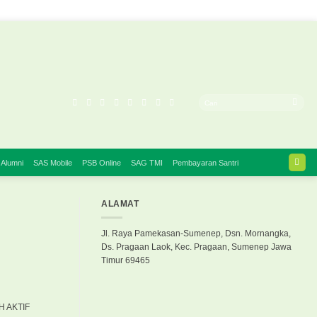
 Alumni
SAS Mobile
PSB Online
SAG TMI
Pembayaran Santri
ALAMAT
Jl. Raya Pamekasan-Sumenep, Dsn. Mornangka,
Ds. Pragaan Laok, Kec. Pragaan, Sumenep Jawa
Timur 69465
AH AKTIF