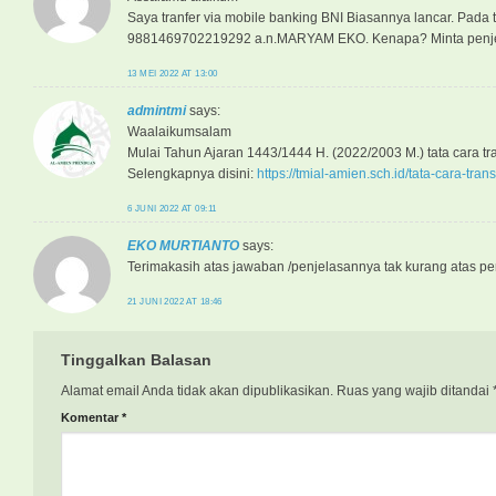
Saya tranfer via mobile banking BNI Biasannya lancar. Pada t
9881469702219292 a.n.MARYAM EKO. Kenapa? Minta penj
13 MEI 2022 AT 13:00
admintmi
says:
Waalaikumsalam
Mulai Tahun Ajaran 1443/1444 H. (2022/2003 M.) tata cara t
Selengkapnya disini:
https://tmial-amien.sch.id/tata-cara-tr
6 JUNI 2022 AT 09:11
EKO MURTIANTO
says:
Terimakasih atas jawaban /penjelasannya tak kurang atas p
21 JUNI 2022 AT 18:46
Tinggalkan Balasan
Alamat email Anda tidak akan dipublikasikan.
Ruas yang wajib ditandai
Komentar
*