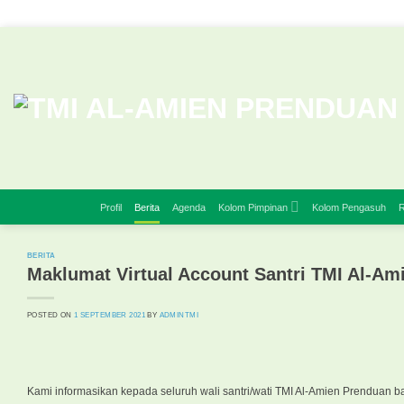
Skip
to
content
Profil
Berita
Agenda
Kolom Pimpinan
Kolom Pengasuh
R
BERITA
Maklumat Virtual Account Santri TMI Al-Am
POSTED ON
1 SEPTEMBER 2021
BY
ADMINTMI
Kami informasikan kepada seluruh wali santri/wati TMI Al-Amien Prendua