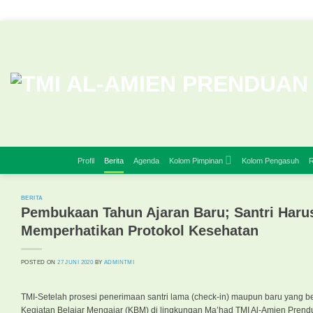
Skip
to
content
Profil
Berita
Agenda
Kolom Pimpinan
Kolom Pengasuh
R
BERITA
Pembukaan Tahun Ajaran Baru; Santri Harus
Memperhatikan Protokol Kesehatan
POSTED ON
27 JUNI 2020
BY
ADMINTMI
TMI-Setelah prosesi penerimaan santri lama (check-in) maupun baru yang 
Kegiatan Belajar Mengajar (KBM) di lingkungan Ma’had TMI Al-Amien Prendua