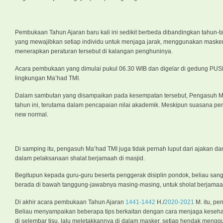
Pembukaan Tahun Ajaran baru kali ini sedikit berbeda dibandingkan tahu
yang mewajibkan setiap individu untuk menjaga jarak, menggunakan masker, 
menerapkan peraturan tersebut di kalangan penghuninya.
Acara pembukaan yang dimulai pukul 06.30 WIB dan digelar di gedung PUSPAG
lingkungan Ma’had TMI.
Dalam sambutan yang disampaikan pada kesempatan tersebut, Pengasuh Ma’ha
tahun ini, terutama dalam pencapaian nilai akademik. Meskipun suasana pe
new normal.
Di samping itu, pengasuh Ma’had TMI juga tidak pernah luput dari ajakan da
dalam pelaksanaan shalat berjamaah di masjid.
Begitupun kepada guru-guru beserta penggerak disiplin pondok, beliau san
berada di bawah tanggung-jawabnya masing-masing, untuk sholat berjamaah
Di akhir acara pembukaan Tahun Ajaran
1441-1442
H./
2020-2021
M. itu, p
Beliau menyampaikan beberapa tips berkaitan dengan cara menjaga kesehata
di selembar tisu, lalu meletakkannya di dalam masker, setiap hendak meng