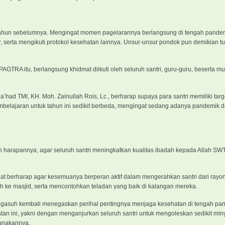
n-tahun sebelumnya. Mengingat momen pagelarannya berlangsung di tengah pande
serta mengikuti protokol kesehatan lainnya. Unsur-unsur pondok pun demikian tu
TRA itu, berlangsung khidmat diikuti oleh seluruh santri, guru-guru, beserta mud
d TMI, KH. Moh. Zainullah Rois, Lc., berharap supaya para santri memiliki targ
mbelajaran untuk tahun ini sedikit berbeda, mengingat sedang adanya pandemik d
n harapannya, agar seluruh santri meningkatkan kualitas ibadah kepada Allah SWT
gat berharap agar kesemuanya berperan aktif dalam mengerahkan santri dari rayo
 ke masjid, serta mencontohkan teladan yang baik di kalangan mereka.
engasuh kembali menegaskan perihal pentingnya menjaga kesehatan di tengah pan
n ini, yakni dengan menganjurkan seluruh santri untuk mengoleskan sedikit miny
gunakannya.