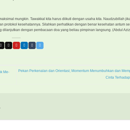
aksimal mungkin. Tawakkal kita harus diikuti dengan usaha kita. Naudzubillah jik
kan protokol kesehatannya. Silahkan perhatikan dengan benar kesehatan antum se
yang dilanjutkan dengan pembacaan doa yang beliau pimpinan langsung. (Abdul Azi
Pekan Perkenalan dan Orientasi; Momentum Menumbuhkan dan Mem
uk Me-
Cinta Terhada
*