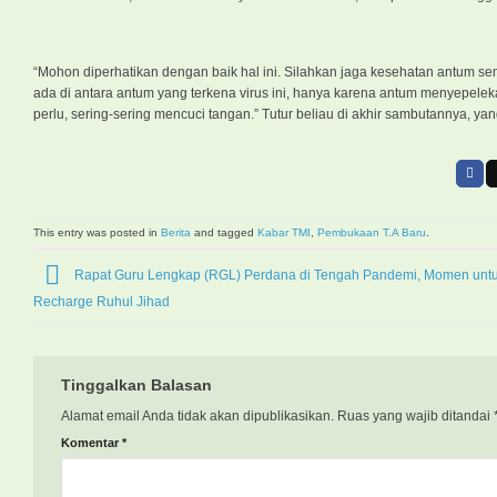
“Mohon diperhatikan dengan baik hal ini. Silahkan jaga kesehatan antum sem
ada di antara antum yang terkena virus ini, hanya karena antum menyepele
perlu, sering-sering mencuci tangan.” Tutur beliau di akhir sambutannya, 
This entry was posted in
Berita
and tagged
Kabar TMI
,
Pembukaan T.A Baru
.
Rapat Guru Lengkap (RGL) Perdana di Tengah Pandemi, Momen unt
Recharge Ruhul Jihad
Tinggalkan Balasan
Alamat email Anda tidak akan dipublikasikan.
Ruas yang wajib ditandai
Komentar
*