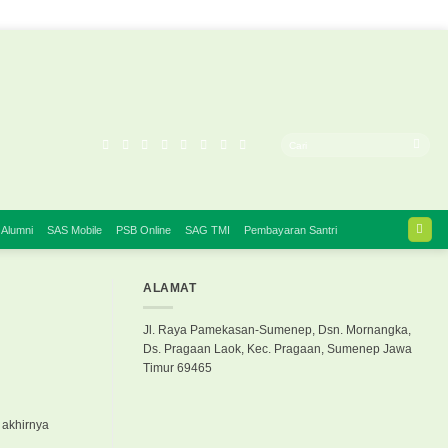
 Alumni
SAS Mobile
PSB Online
SAG TMI
Pembayaran Santri
ALAMAT
Jl. Raya Pamekasan-Sumenep, Dsn. Mornangka,
Ds. Pragaan Laok, Kec. Pragaan, Sumenep Jawa
Timur 69465
 akhirnya