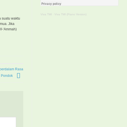
Viva TMI
·
Viva TMI (Piano Version)
a suatu waktu
mua. Jika
z/I-‘Ammah)
perdalam Rasa
p Pondok