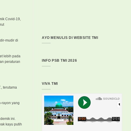
mik Covid-19,
rut
AYO MENULIS DI WEBSITE TMI
ir-mudir di
et lebih pada
INFO PSB TMI 2026
an peraturan
VIVA TMI
., terutama
n-rayon yang
demik ini.
ak kayu putih