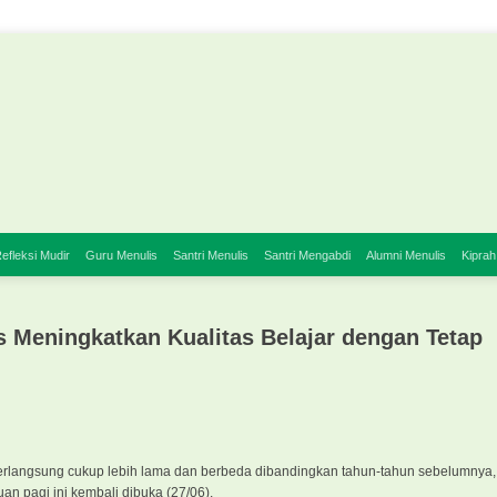
efleksi Mudir
Guru Menulis
Santri Menulis
Santri Mengabdi
Alumni Menulis
Kiprah
 Meningkatkan Kualitas Belajar dengan Tetap
berlangsung cukup lebih lama dan berbeda dibandingkan tahun-tahun sebelumnya,
n pagi ini kembali dibuka (27/06).