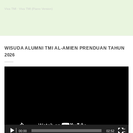
Viva TMI
·
Viva TMI (Piano Version)
WISUDA ALUMNI TMI AL-AMIEN PRENDUAN TAHUN
2026
Pemutar
Video
00:00
02:52