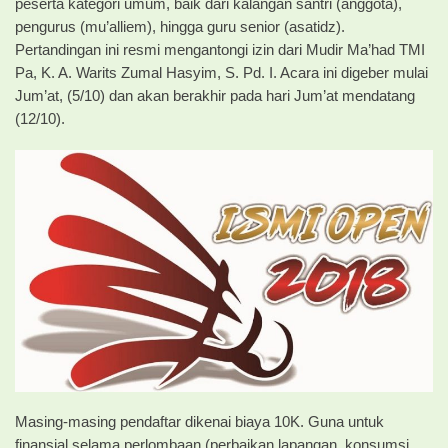
peserta kategori umum, baik dari kalangan santri (anggota),
pengurus (mu’alliem), hingga guru senior (asatidz).
Pertandingan ini resmi mengantongi izin dari Mudir Ma’had TMI
Pa, K. A. Warits Zumal Hasyim, S. Pd. I. Acara ini digeber mulai
Jum’at, (5/10) dan akan berakhir pada hari Jum’at mendatang
(12/10).
Masing-masing pendaftar dikenai biaya 10K. Guna untuk
finansial selama perlombaan (perbaikan lapangan, konsumsi